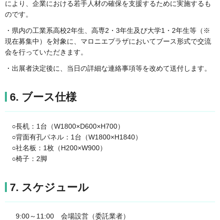
により、企業における若手人材の確保を支援するために実施するも
のです。
・県内の工業系高校2年生、高専2・3年生及び大学1・2年生等（※
現在募集中）を対象に、マロニエプラザにおいてブース形式で交流
会を行っていただきます。
・出展者決定後に、当日の詳細な連絡事項等を改めて送付します。
6. ブース仕様
○長机：1台（W1800×D600×H700）
○背面有孔パネル：1台（W1800×H1840）
○社名板：1枚（H200×W900）
○椅子：2脚
7. スケジュール
9:00～11:00 会場設営（委託業者）