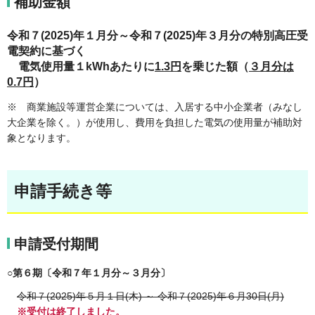
補助金額
令和７(2025)年１月分～令和７(2025)年３月分の特別高圧受
電契約に基づく
電気使用量１kWhあたりに
1.3
円
を乗じた額（
３月分は
0.7円
）
※ 商業施設等運営企業については、入居する中小企業者（みなし
大企業を除く。）が使用し、費用を負担した電気の使用量が補助対
象となります。
申請手続き等
申請受付期間
○第６期〔令和７年１月分～３月分〕
令和７(2025)年５月１日(木) ～ 令和７(2025)年６月30日(月)
※受付は終了しました。