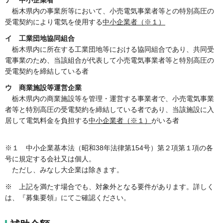
栃木県内の事業所等において、小売電気事業者等との特別高圧の
受電契約により電気を使用する
中小企業者（※１）
イ 工業団地協同組合
栃木県内に所在する工業団地等における協同組合であり、共同受
電事業のため、当該組合が代表して小売電気事業者等と特別高圧の
受電契約を締結している者
ウ 商業施設等運営企業
栃木県内の商業施設等を管理・運営する事業者で、小売電気事業
者等と特別高圧の受電契約を締結している者であり、当該施設に入
居して電気料金を負担する
中小企業者（※１）
がいる者
※１ 中小企業基本法（昭和38年法律第154号）第２項第１項の各
号に規定する会社又は個人。
ただし、みなし大企業は除きます。
※ 上記を満たす場合でも、対象外となる要件があります。詳しく
は、『募集要領』にてご確認ください。