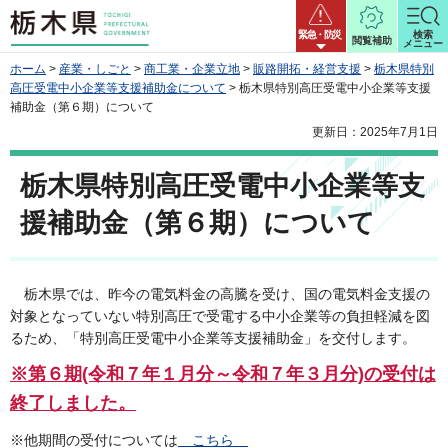
栃木県
緊急・防災
検索
閲覧補助
メニュー
ホーム
>
産業・しごと
>
商工業・企業立地
>
販路開拓・経営支援
>
栃木県特別
高圧受電中小企業等支援補助金について
> 栃木県特別高圧受電中小企業等支援
補助金（第６期）について
更新日：2025年7月1日
栃木県特別高圧受電中小企業等支
援補助金（第６期）について
栃木県では、昨今の電気料金の高騰を受け、国の電気料金支援の
対象となっていない特別高圧で受電する中小企業等の負担軽減を図
るため、「特別高圧受電中小企業等支援補助金」を交付します。
※第６期(令和７年１月分～令和７年３月分)の受付は
終了しました。
※他期間の受付については
こちら