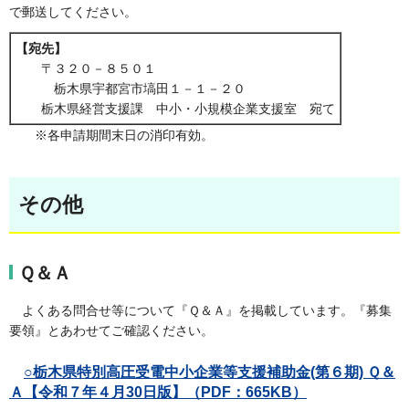
で郵送してください。
【宛先】
〒３２０－８５０１
栃木県宇都宮市塙田１－１－２０
栃木県経営支援課 中小・小規模企業支援室 宛て
※各申請期間末日の消印有効。
その他
Ｑ＆Ａ
よくある問合せ等について『Ｑ＆Ａ』を掲載しています。『募集
要領』とあわせてご確認ください。
○栃木県特別高圧受電中小企業等支援補助金(第６期) Ｑ＆
Ａ【令和７年４月30日版】（PDF：665KB）