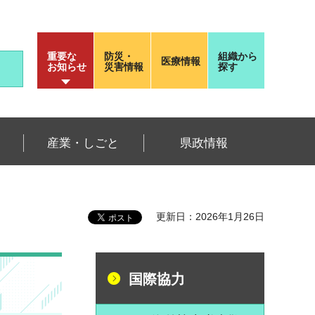
重要な
防災・
組織から
医療情報
お知らせ
災害情報
探す
産業・しごと
県政情報
更新日：2026年1月26日
国際協力