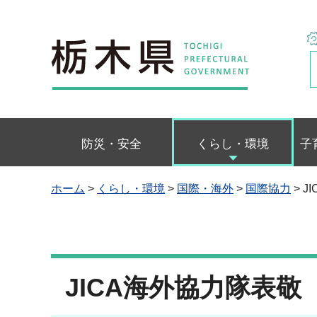
栃木県
防災・安全
くらし・環境
子
ホーム
>
くらし・環境
>
国際・海外
>
国際協力
> 
JICA海外協力隊表敬