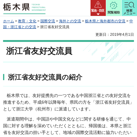
栃木県
緊急・防災
検索
閲覧補助
メニュー
ホーム
>
教育・文化
>
国際交流
>
海外との交流
>
栃木県と海外都市の交流
>
中
国・浙江省との交流
> 浙江省友好交流員
更新日：2019年4月1日
浙江省友好交流員
浙江省友好交流員の紹介
栃木県では、友好提携先の一つである中国浙江省との友好交流を
推進するため、平成6年以降毎年、県民の方を「浙江省友好交流員」
として浙江大学（杭州市）に派遣しています。
派遣期間中は、中国語や中国文化などに関する研修を通じて、中
国に対する理解を深めていただくとともに、帰国後は、本県と浙江
省を友好交流の担い手として、地域の国際交流活動に協力いただい