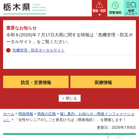
栃木県
緊急・防災
検索
閲覧補助
メニュー
重要なお知らせ
令和８(2026)年７月17日大雨に関する情報は「危機管理・防災ポ
ータルサイト」をご覧ください。
危機管理・防災ポータルサイト
防災・
災害情報
医療情報
閉じる
ホーム
>
県政情報
>
県政の広報
>
催し案内・お知らせ（県政インフォメーショ
ン）
> 「女性やシニアのしごと発見ひろば（県南地区）」を開催します！
更新日：2026年7月8日