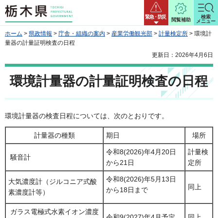
栃木県
緊急・防災
検索
閲覧補助
メニュー
ホーム
>
県政情報
>
庁舎・組織の案内
>
産業労働観光部
>
計量検定所
> 環境計
量器の計量証明検査の日程
更新日：2026年4月6日
環境計量器の計量証明検査の日程
環境計量器の検査日程については、次のとおりです。
計量器の種類
期日
場所
令和8(2026)年4月20日
計量検
騒音計
から21日
定所
令和8(2026)年5月13日
大気濃度計（ジルコニア式酸
同上
から18日まで
素濃度計等）
ガラス電極式水素イオン濃度
令和9(2027)年4月予定
同上