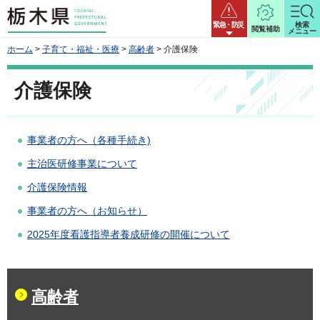
栃木県
緊急・防災
検索
閲覧補助
メニュー
ホーム
>
子育て・福祉・医療
>
高齢者
> 介護保険
介護保険
事業者の方へ（各種手続き)
主治医研修事業について
介護保険情報
事業者の方へ（お知らせ）
2025年度看護指導者養成研修の開催について
高齢者