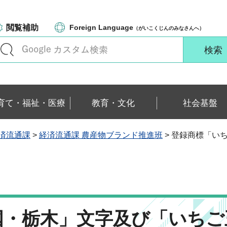
閲覧補助
Foreign Language
（がいこくじんのみなさんへ）
育て・福祉・医療
教育・文化
社会基盤
済流通課
>
経済流通課 農産物ブランド推進班
> 登録商標「い
国・栃木」文字及び「いちご