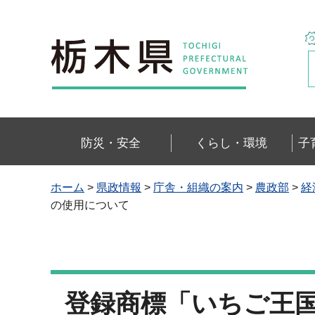
栃木県
防災・安全
くらし・環境
子
ホーム
>
県政情報
>
庁舎・組織の案内
>
農政部
>
経
の使用について
登録商標「いちご王