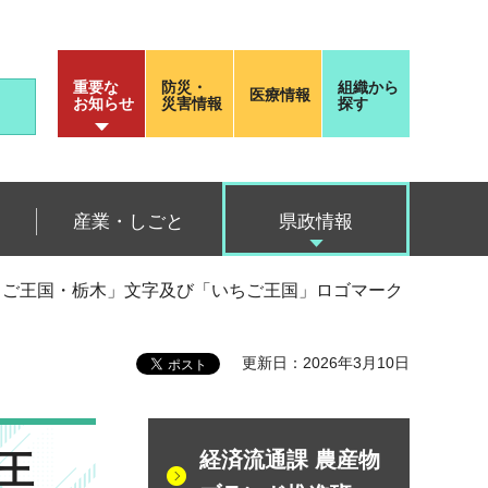
重要な
防災・
組織から
医療情報
お知らせ
災害情報
探す
産業・しごと
県政情報
ちご王国・栃木」文字及び「いちご王国」ロゴマーク
更新日：2026年3月10日
王
経済流通課 農産物