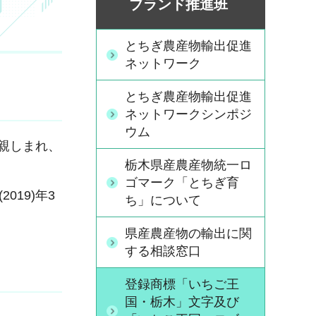
ブランド推進班
とちぎ農産物輸出促進
ネットワーク
とちぎ農産物輸出促進
ネットワークシンポジ
ウム
親しまれ、
栃木県産農産物統一ロ
ゴマーク「とちぎ育
19)年3
ち」について
県産農産物の輸出に関
する相談窓口
登録商標「いちご王
国・栃木」文字及び