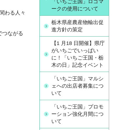
「いちご王国」ロゴマ
ークの使用について
関わる人々
栃木県産農産物輸出促
進方針の策定
でつながる
【1 月18 日開催】県庁
がいちごでいっぱい
。
に！「いちご王国・栃
木の日」記念イベント
「いちご王国」マルシ
ェへの出店者募集につ
いて
「いちご王国」プロモ
ーション強化月間につ
いて