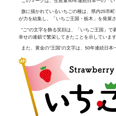
このマークは、生産量50年連続日本一の「い
旗に描かれているいちごの種は、県内25市町
が力を結集し、「いちご王国・栃木」を発展
”ご”の文字を飾る笑顔は、「いちご王国」で
幸せの連鎖で繁栄してきたことを示していま
また、黄金の”王国”の文字は、50年連続日