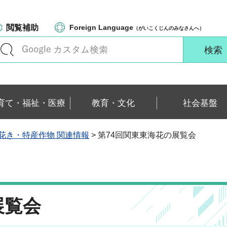
閲覧補助
Foreign Language
（がいこくじんのみなさんへ）
育て・福祉・医療
教育・文化
社会基盤
花き・特産作物 関連情報
> 第74回関東東海花の展覧会
展覧会