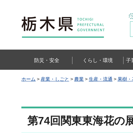
栃木県
防災・安全
くらし・環境
子
ホーム
>
産業・しごと
>
農業
>
生産・流通
>
果樹・
第74回関東東海花の