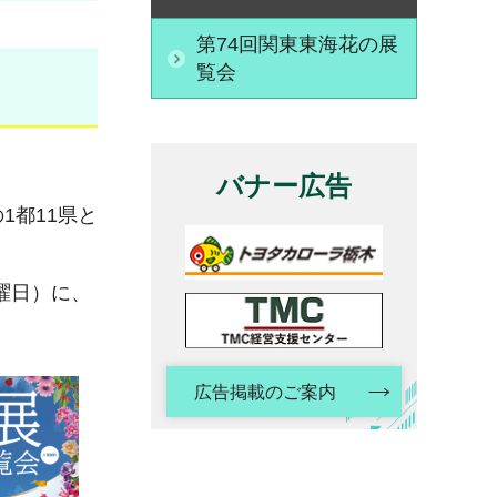
第74回関東東海花の展
覧会
バナー広告
1都11県と
日曜日）に、
広告掲載のご案内