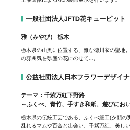
一般社団法人JFTD花キューピット
雅（みやび） 栃木
栃木県の山奥に位置する、雅な徳川家の聖地
の雰囲気を県産の花にのせて...。
公益社団法人日本フラワーデザイナ
テーマ：千紫万紅下野路
～ふくべ、青竹、手すき和紙、遊びにお
栃木県の伝統工芸である、ふくべ細工(夕顔の
乱れるマムや百合と出会い、千紫万紅、美し