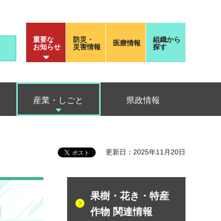
重要な
防災・
組織から
医療情報
お知らせ
災害情報
探す
産業・しごと
県政情報
更新日：2025年11月20日
果樹・花き・特産
作物 関連情報