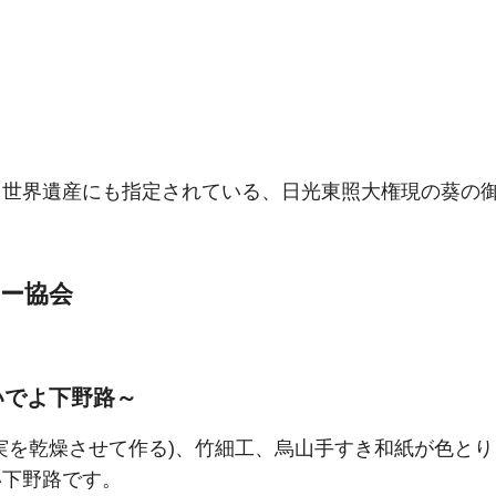
。世界遺産にも指定されている、日光東照大権現の葵の
ー協会
いでよ下野路～
実を乾燥させて作る)、竹細工、烏山手すき和紙が色と
い下野路です。