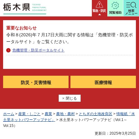
栃木県
緊急・防災
検索
閲覧補助
メニュー
重要なお知らせ
令和８(2026)年７月17日大雨に関する情報は「危機管理・防災ポ
ータルサイト」をご覧ください。
危機管理・防災ポータルサイト
防災・
災害情報
医療情報
閉じる
ホーム
>
産業・しごと
>
農業
>
農地・農村
>
とちぎの土地改良区
>
情報紙「水
土里ネットパワーアップナビ」
> 水土里ネットパワーアップナビ（Vol.1～
Vol.15）
更新日：2025年3月25日