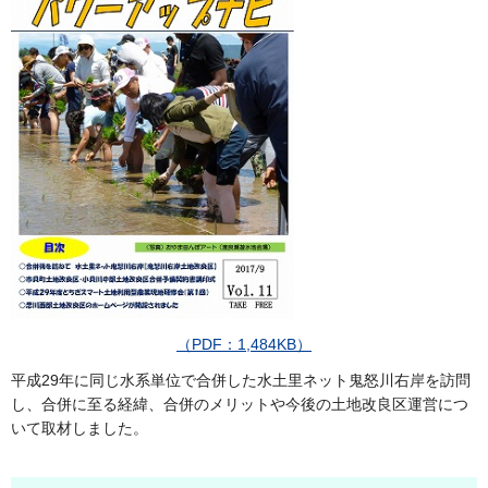
（PDF：1,484KB）
平成29年に同じ水系単位で合併した水土里ネット鬼怒川右岸を訪問
し、合併に至る経緯、合併のメリットや今後の土地改良区運営につ
いて取材しました。