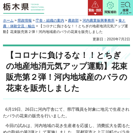
栃木県
緊急・防災
検索
閲覧補助
メニュー
ホーム
>
県政情報
>
庁舎・組織の案内
>
農政部
>
河内農業振興事務所
>
食と
農・体験交流・輸出
> 【コロナに負けるな！！とちぎの地産地消元気アップ運
動】花束販売第２弾！河内地域産のバラの花束を販売しました
更新日：2020年7月2日
【コロナに負けるな！！とちぎ
の地産地消元気アップ運動】花束
販売第２弾！河内地域産のバラの
花束を販売しました
6月19日、26日に河内庁舎にて、県庁職員を対象に地元で生産され
たバラの花束の販売を行いました。
今回の試みは、河内地域の花き生産者を応援し、消費拡大を図るた
めの取組の第2弾として実施しました。宇都宮市と上三川町のバラ生