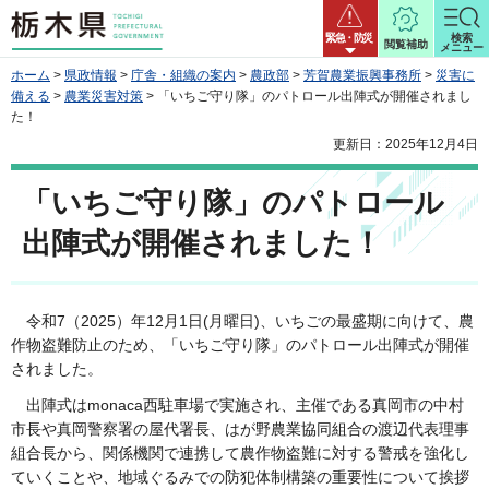
栃木県
緊急・防災
検索
閲覧補助
メニュー
ホーム
>
県政情報
>
庁舎・組織の案内
>
農政部
>
芳賀農業振興事務所
>
災害に
備える
>
農業災害対策
> 「いちご守り隊」のパトロール出陣式が開催されまし
た！
更新日：2025年12月4日
「いちご守り隊」のパトロール
出陣式が開催されました！
令和7（2025）年12月1日(月曜日)、いちごの最盛期に向けて、農
作物盗難防止のため、「いちご守り隊」のパトロール出陣式が開催
されました。
出陣式はmonaca西駐車場で実施され、主催である真岡市の中村
市長や真岡警察署の屋代署長、はが野農業協同組合の渡辺代表理事
組合長から、関係機関で連携して農作物盗難に対する警戒を強化し
ていくことや、地域ぐるみでの防犯体制構築の重要性について挨拶