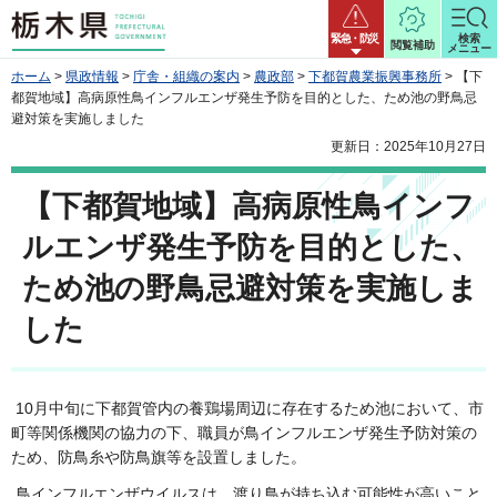
栃木県
緊急・防災
検索
閲覧補助
メニュー
ホーム
>
県政情報
>
庁舎・組織の案内
>
農政部
>
下都賀農業振興事務所
> 【下
都賀地域】高病原性鳥インフルエンザ発生予防を目的とした、ため池の野鳥忌
避対策を実施しました
更新日：2025年10月27日
【下都賀地域】高病原性鳥インフ
ルエンザ発生予防を目的とした、
ため池の野鳥忌避対策を実施しま
した
10月中旬に下都賀管内の養鶏場周辺に存在するため池において、市
町等関係機関の協力の下、職員が鳥インフルエンザ発生予防対策の
ため、防鳥糸や防鳥旗等を設置しました。
鳥インフルエンザウイルスは、渡り鳥が持ち込む可能性が高いこと