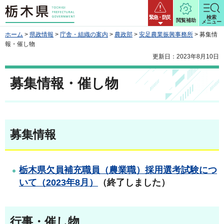
栃木県
緊急・防災
検索
閲覧補助
メニュー
ホーム
>
県政情報
>
庁舎・組織の案内
>
農政部
>
安足農業振興事務所
> 募集情
報・催し物
更新日：2023年8月10日
募集情報・催し物
募集情報
栃木県欠員補充職員（農業職）採用選考試験につ
いて（2023年8月）
（終了しました）
行事・催し物