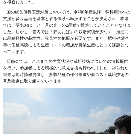
を視察しました。
国の経営所得安定対策においては、令和6年産以降、飼料用米への
支援が多収品種を基本とする体系へ転換することが決定され、本県
では「夢あおば」と「月の光」の2品種で推進していくこととなりま
した。しかし、管内では「夢あおば」の栽培実績が少なく、推進に
は品種特性や栽培性、収量性の把握が必要です。また、肥料や燃油
等の価格高騰による生産コストの増加が農業生産にとって課題とな
っています。
研修会では、これまでの生育状況や栽培技術についての情報提供
を行い、参加者による積極的な意見交換も行われました。得られた
結果は随時情報提供し、多収品種の作付推進や低コスト栽培技術の
普及推進に取り組んでいきます。