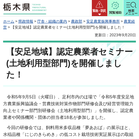
栃木県
緊急・防災
検索
閲覧補助
メニュー
ホーム
>
県政情報
>
庁舎・組織の案内
>
農政部
>
安足農業振興事務所
>
農業経
営
> 【安足地域】認定農業者セミナー(土地利用型部門)を開催しました！
更新日：2023年9月20日
【安足地域】認定農業者セミナー
(土地利用型部門)を開催しまし
た！
令和5年9月5日（火曜日）、足利市内のほ場で「令和5年度安足地
方農業振興協議会・営農技術対策作物部門研修会及び経営管理能力
向上セミナー部門別研修会（土地利用型部門）」を開催し、認定農
業者や関係機関・団体の担当者18名が参加しました。
今回の研修会では、飼料用米多収品種「夢あおば」の展示ほと、
水稲品種「にじのきらめき」の低コスト栽培技術実証展示ほの取組