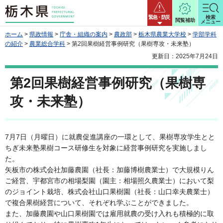
栃木県
緊急・防災
検索
閲覧補助
メニュー
ホーム
>
県政情報
>
庁舎・組織の案内
>
農政部
>
栃木県農業大学校
>
学部学科
の紹介
>
農業総合学科
> 第2回果樹経営事例研究（果樹専攻・未来塾）
更新日：2025年7月24日
第2回果樹経営事例研究（果樹専
攻・未来塾）
7月7日（月曜日）に就農促進講座の一環として、果樹専攻学生とと
ちぎ未来塾果樹コース研修生を対象に経営事例研究を実施しまし
た。
矢板市の株式会社加藤農園（社長：加藤博樹農業士）で大規模りん
ご経営、宇都宮市の相場梨園（園主：相場照久農業士）において梨
のジョイント栽培、株式会社山口果樹園（社長：山口幸夫農業士）
で複合果樹経営について、それぞれ学ぶことができました。
また、加藤農園や山口果樹園では雇用就農の受け入れも積極的に取