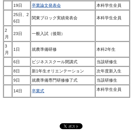
19日
卒業論文発表会
本科学生全員
25日、2
関東ブロック実績発表会
本科学生全員
6日
2
23日
一般入試（後期）
月
3
1日
就農準備研修
本科2年生
月
6日
ビジネススクール閉講式
当該研修生
8日
新1年生オリエンテーション
次年度新入生
9日
就農準備専門研修修了式
当該研修生
本科学生全員
14日
卒業式