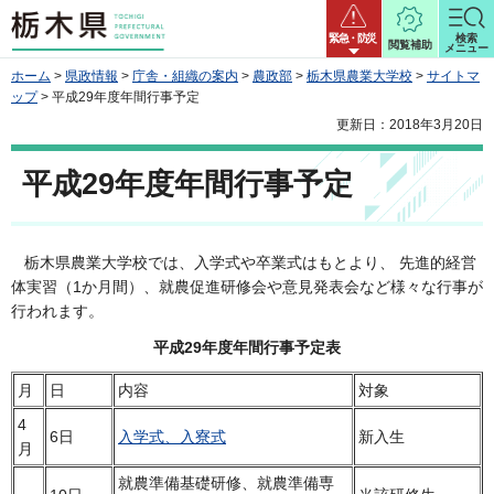
栃木県
緊急・防災
検索
閲覧補助
メニュー
ホーム
>
県政情報
>
庁舎・組織の案内
>
農政部
>
栃木県農業大学校
>
サイトマ
ップ
> 平成29年度年間行事予定
更新日：2018年3月20日
平成29年度年間行事予定
栃木県農業大学校では、入学式や卒業式はもとより、 先進的経営
体実習（1か月間）、就農促進研修会や意見発表会など様々な行事が
行われます。
平成29年度年間行事予定表
月
日
内容
対象
4
6日
入学式、入寮式
新入生
月
就農準備基礎研修、就農準備専