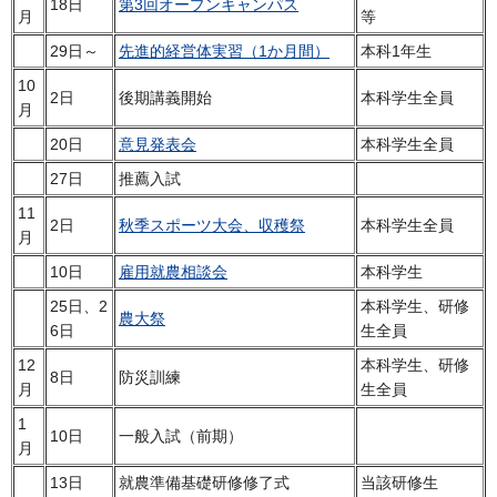
18日
第3回オープンキャンパス
月
等
29日～
先進的経営体実習（1か月間）
本科1年生
10
2日
後期講義開始
本科学生全員
月
20日
意見発表会
本科学生全員
27日
推薦入試
11
2日
秋季スポーツ大会、収穫祭
本科学生全員
月
10日
雇用就農相談会
本科学生
25日、2
本科学生、研修
農大祭
6日
生全員
12
本科学生、研修
8日
防災訓練
月
生全員
1
10日
一般入試（前期）
月
13日
就農準備基礎研修修了式
当該研修生