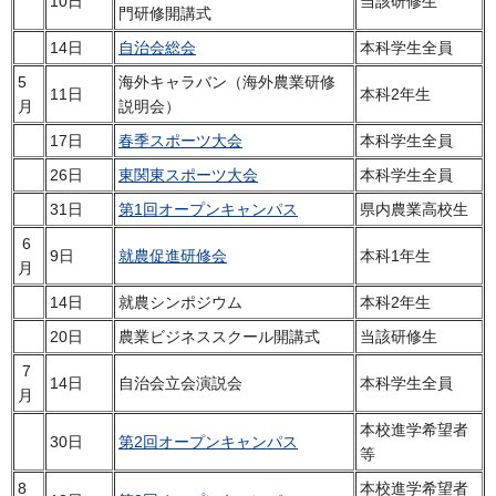
10日
当該研修生
門研修開講式
14日
自治会総会
本科学生全員
5
海外キャラバン（海外農業研修
11日
本科2年生
月
説明会）
17日
春季スポーツ大会
本科学生全員
26日
東関東スポーツ大会
本科学生全員
31日
第1回オープンキャンパス
県内農業高校生
6
9日
就農促進研修会
本科1年生
月
14日
就農シンポジウム
本科2年生
20日
農業ビジネススクール開講式
当該研修生
7
14日
自治会立会演説会
本科学生全員
月
本校進学希望者
30日
第2回オープンキャンパス
等
8
本校進学希望者