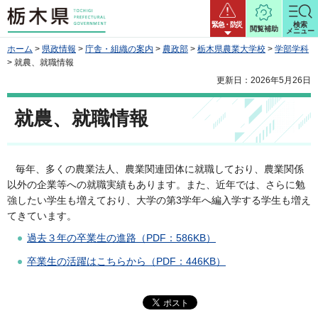
栃木県
緊急・防災
検索
閲覧補助
メニュー
ホーム
>
県政情報
>
庁舎・組織の案内
>
農政部
>
栃木県農業大学校
>
学部学科
> 就農、就職情報
更新日：2026年5月26日
就農、就職情報
毎年、多くの農業法人、農業関連団体に就職しており、農業関係
以外の企業等への就職実績もあります。また、近年では、さらに勉
強したい学生も増えており、大学の第3学年へ編入学する学生も増え
てきています。
過去３年の卒業生の進路（PDF：586KB）
卒業生の活躍はこちらから（PDF：446KB）