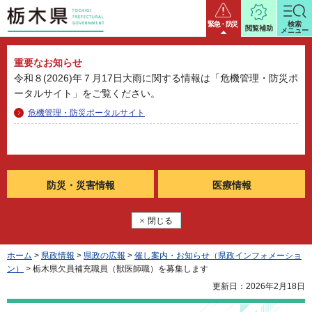
栃木県
緊急・防災
検索
閲覧補助
メニュー
重要なお知らせ
令和８(2026)年７月17日大雨に関する情報は「危機管理・防災ポ
ータルサイト」をご覧ください。
危機管理・防災ポータルサイト
防災・
災害情報
医療情報
閉じる
ホーム
>
県政情報
>
県政の広報
>
催し案内・お知らせ（県政インフォメーショ
ン）
> 栃木県欠員補充職員（獣医師職）を募集します
更新日：2026年2月18日