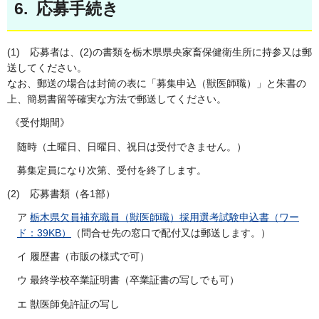
6. 応募手続き
(1) 応募者は、(2)の書類を栃木県県央家畜保健衛生所に持参又は郵
送してください。
なお、郵送の場合は封筒の表に「募集申込（獣医師職）」と朱書の
上、簡易書留等確実な方法で郵送してください。
《受付期間》
随時（土曜日、日曜日、祝日は受付できません。）
募集定員になり次第、受付を終了します。
(2) 応募書類（各1部）
ア
栃木県欠員補充職員（獣医師職）採用選考試験申込書（ワー
ド：39KB）
（問合せ先の窓口で配付又は郵送します。）
イ 履歴書（市販の様式で可）
ウ 最終学校卒業証明書（卒業証書の写しでも可）
エ 獣医師免許証の写し