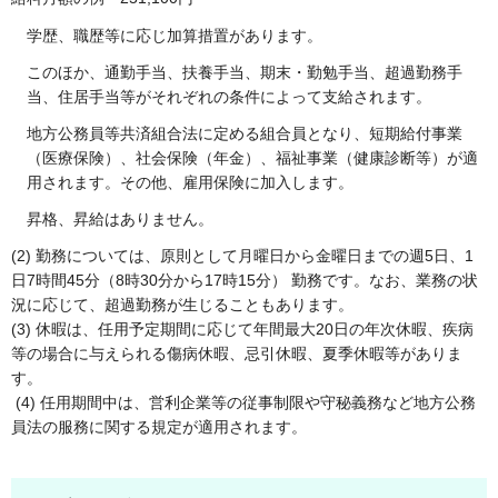
学歴、職歴等に応じ加算措置があります。
このほか、通勤手当、扶養手当、期末・勤勉手当、超過勤務手
当、住居手当等がそれぞれの条件によって支給されます。
地方公務員等共済組合法に定める組合員となり、短期給付事業
（医療保険）、社会保険（年金）、福祉事業（健康診断等）が適
用されます。その他、雇用保険に加入します。
昇格、昇給はありません。
(2) 勤務については、原則として月曜日から金曜日までの週5日、1
日7時間45分（8時30分から17時15分） 勤務です。なお、業務の状
況に応じて、超過勤務が生じることもあります。
(3) 休暇は、任用予定期間に応じて年間最大20日の年次休暇、疾病
等の場合に与えられる傷病休暇、忌引休暇、夏季休暇等がありま
す。
(4) 任用期間中は、営利企業等の従事制限や守秘義務など地方公務
員法の服務に関する規定が適用されます。