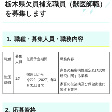
栃木県欠員補充職員（獣医師職）
を募集します
1. 職種・募集人員・職務内容
募集
職種
任用予定期間
職務内容
人員
家畜の精密病性鑑定及び試験
採用日から
研究に関する業務
獣医
1名
令和9（2027）年3
師職
家畜の伝染病及び保健衛生に
月31日まで
関する業務
2. 応募資格