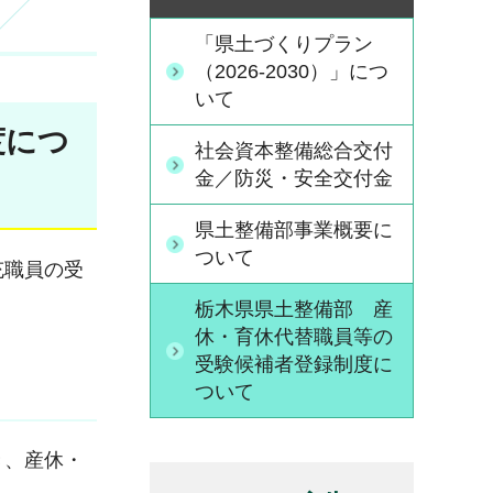
「県土づくりプラン
（2026-2030）」につ
いて
度につ
社会資本整備総合交付
金／防災・安全交付金
県土整備部事業概要に
ついて
充職員の受
栃木県県土整備部 産
休・育休代替職員等の
受験候補者登録制度に
ついて
き、産休・