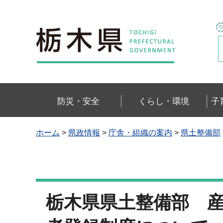
栃木県
防災・安全
くらし・環境
子
ホーム
>
県政情報
>
庁舎・組織の案内
>
県土整備部
栃木県県土整備部 