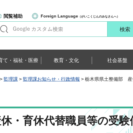
閲覧補助
Foreign Language
（がいこくじんのみなさんへ）
育て・福祉・医療
教育・文化
社会基盤
>
監理課
>
監理課お知らせ・行政情報
> 栃木県県土整備部 
産休・育休代替職員等の受験