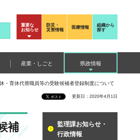
重要な
防災・
組織から
医療情報
お知らせ
災害情報
探す
産業・しごと
県政情報
産休・育休代替職員等の受験候補者登録制度について
更新日：2020年4月1日
候補
監理課お知らせ・
行政情報