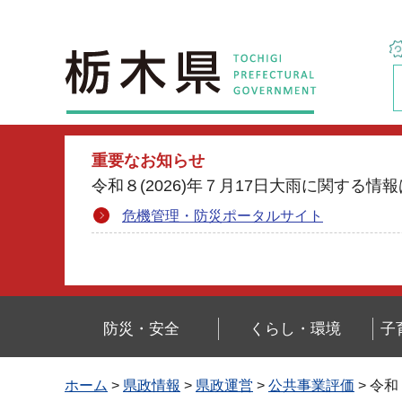
栃木県
重要なお知らせ
令和８(2026)年７月17日大雨に関す
危機管理・防災ポータルサイト
防災・安全
くらし・環境
子
ホーム
>
県政情報
>
県政運営
>
公共事業評価
> 令