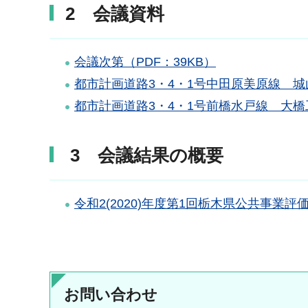
2 会議資料
会議次第（PDF：39KB）
都市計画道路3・4・1号中田原美原線 城山工
都市計画道路3・4・1号前橋水戸線 大橋工
3 会議結果の概要
令和2(2020)年度第1回栃木県公共事業評
お問い合わせ