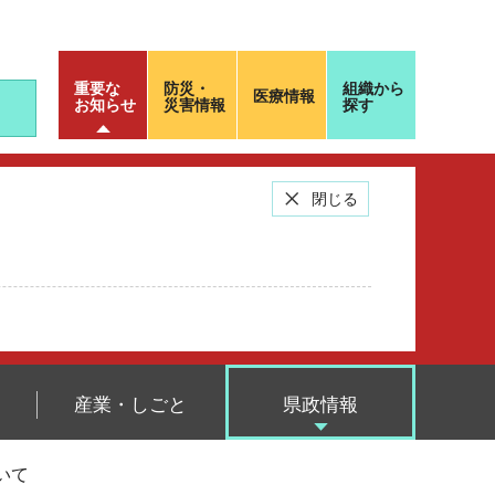
重要な
防災・
組織から
医療情報
お知らせ
災害情報
探す
閉じる
産業・しごと
県政情報
いて