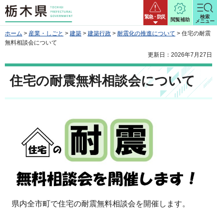
栃木県
緊急・防災
検索
閲覧補助
メニュー
ホーム
>
産業・しごと
>
建築
>
建築行政
>
耐震化の推進について
> 住宅の耐震
無料相談会について
更新日：2026年7月27日
住宅の耐震無料相談会について
県内全市町で住宅の耐震無料相談会を開催します。