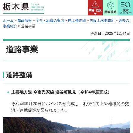
栃木県
緊急・防災
検索
閲覧補助
メニュー
ホーム
>
県政情報
>
庁舎・組織の案内
>
県土整備部
>
矢板土木事務所
>
過去の
事業紹介
> 道路事業
更新日：2025年12月4日
道路事業
道路整備
主要地方道 今市氏家線 塩谷町風見（令和4年度完成）
令和4年9月20日にバイパスが完成し、利便性向上や地域間の交
流・連携促進が図られました。