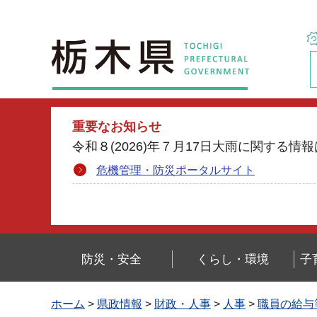
栃木県
重要なお知らせ
令和８(2026)年７月17日大雨に関す
危機管理・防災ポータルサイト
防災・安全
くらし・環境
子
ホーム
>
県政情報
>
財政・人事
>
人事
>
職員の給与