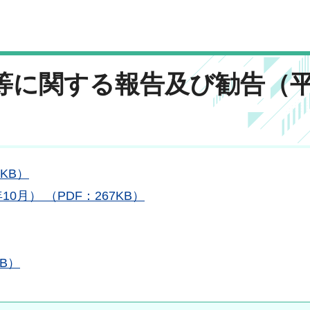
与等に関する報告及び勧告（
KB）
月） （PDF：267KB）
KB）