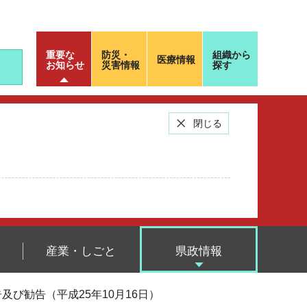
重要な
防災・
組織から
医療情報
お知らせ
災害情報
探す
閉じる
産業・しごと
県政情報
及び勧告（平成25年10月16日）