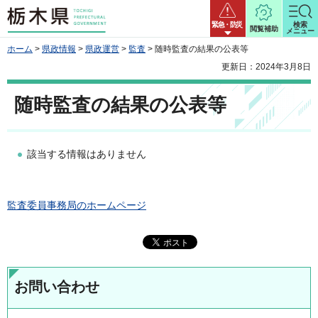
栃木県
緊急・防災
検索
閲覧補助
メニュー
ホーム
>
県政情報
>
県政運営
>
監査
> 随時監査の結果の公表等
更新日：2024年3月8日
随時監査の結果の公表等
該当する情報はありません
監査委員事務局のホームページ
お問い合わせ