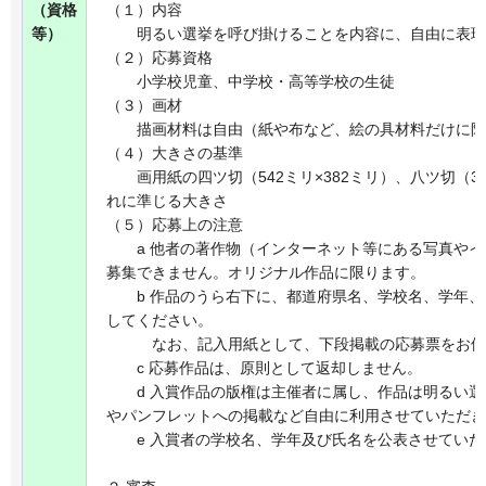
（資格
（１）内容
等）
明るい選挙を呼び掛けることを内容に、自由に表現
（２）応募資格
小学校児童、中学校・高等学校の生徒
（３）画材
描画材料は自由（紙や布など、絵の具材料だけに限
（４）大きさの基準
画用紙の四ツ切（542ミリ×382ミリ）、八ツ切（38
れに準じる大きさ
（５）応募上の注意
a 他者の著作物（インターネット等にある写真やイ
募集できません。オリジナル作品に限ります。
b 作品のうら右下に、都道府県名、学校名、学年、
してください。
なお、記入用紙として、下段掲載の応募票をお使
c 応募作品は、原則として返却しません。
d 入賞作品の版権は主催者に属し、作品は明るい選
やパンフレットへの掲載など自由に利用させていただき
e 入賞者の学校名、学年及び氏名を公表させていた