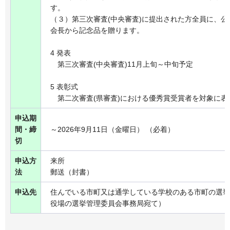
す。
（３）第三次審査(中央審査)に提出された方全員に、
会長から記念品を贈ります。
4 発表
第三次審査(中央審査)11月上旬～中旬予定
5 表彰式
第二次審査(県審査)における優秀賞受賞者を対象に表
申込期
間・締
～2026年9月11日（金曜日） （必着）
切
申込方
来所
法
郵送（封書）
申込先
住んでいる市町又は通学している学校のある市町の選挙
役場の選挙管理委員会事務局宛て）