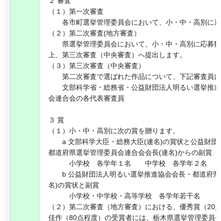
２ 審査
（１）第一次審査
各市町選挙管理委員会において、小・中・高別に選
（２）第二次審査(地方審査）
県選挙管理委員会において、小・中・高別に応募数
上、第三次審査（中央審査）へ提出します。
（３）第三次審査（中央審査）
第二次審査で選ばれた作品について、下記審査員に
文部科学省・総務省・公益財団法人明るい選挙推進
会連合会の各代表審査員
３ 賞
（１）小・中・高別に次の賞を贈ります。
a 文部科学大臣・総務大臣(連名)の賞状と公益財団
都道府県選挙管理委員会連合会会長(連名)からの副賞
小学校 各学年１名 中学校 各学年２名 高
b 公益財団法人明るい選挙推進協会会長・都道府県
名)の賞状と副賞
小学校・中学校・高等学校 各学年若干名
（２）第二次審査（地方審査）における、優秀賞（20点
佳作（80点程度）の受賞者には、栃木県選挙管理委員