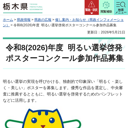
栃木県
緊急・防災
検索
閲覧補助
メニュー
ホーム
>
県政情報
>
県政の広報
>
催し案内・お知らせ（県政インフォメーショ
ン）
> 令和8(2026)年度 明るい選挙啓発ポスターコンクール参加作品募集
更新日：2026年5月21日
令和8(2026)年度 明るい選挙啓発
ポスターコンクール参加作品募集
明るい選挙の実現を呼びかける、独創的で印象深い「明るく・楽し
く・美しい」ポスターを募集します。優秀な作品を選定し、中央審
査に推薦するとともに、明るい選挙を啓発するためのパンフレット
などに活用します。