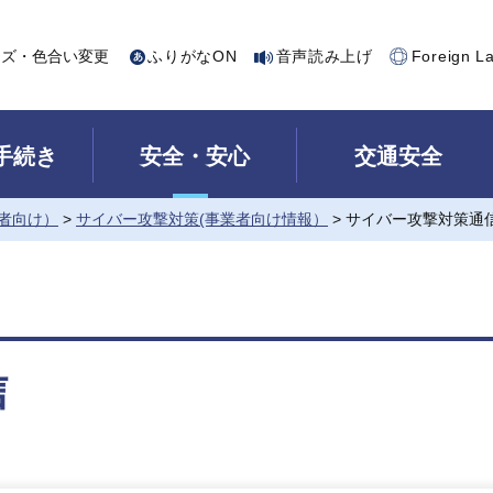
イズ・色合い変更
ふりがなON
音声読み上げ
Foreign L
手続き
安全・安心
交通安全
者向け）
>
サイバー攻撃対策(事業者向け情報）
> サイバー攻撃対策通
信