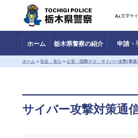
Tochigi Police 栃木県警察
文字サ
ホーム
栃木県警察の紹介
申請・
ホーム
>
安全・安心
>
公安・国際テロ・サイバー攻撃(事業
サイバー攻撃対策通