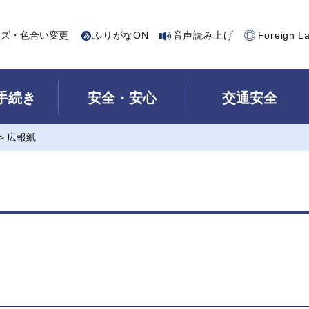
イズ・色合い変更
ふりがなON
音声読み上げ
Foreign L
手続き
安全・安心
交通安全
> 広報紙