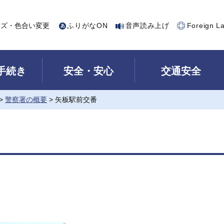
イズ・色合い変更
ふりがなON
音声読み上げ
Foreign L
手続き
安全・安心
交通安全
>
警察署の概要
> 矢板駅前交番