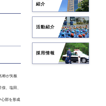
紹介
活動紹介
採用情報
名称が矢板
片俣、塩田、
中心部を形成