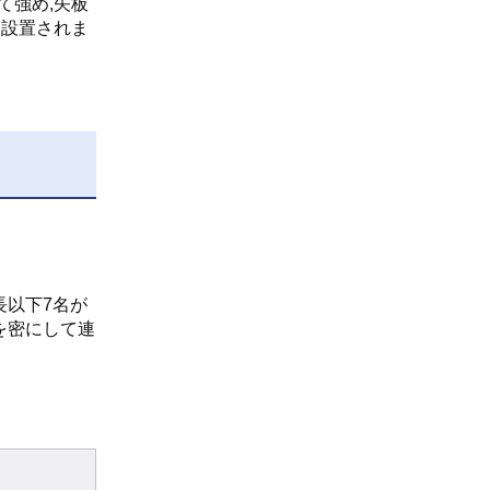
て強め,矢板
に設置されま
長以下7名が
を密にして連