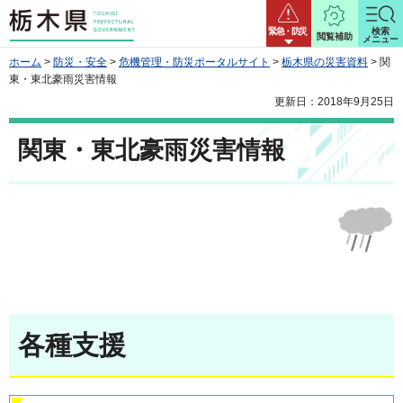
栃木県
緊急・防災
検索
閲覧補助
メニュー
ホーム
>
防災・安全
>
危機管理・防災ポータルサイト
>
栃木県の災害資料
> 関
東・東北豪雨災害情報
更新日：2018年9月25日
関東・東北豪雨災害情報
各種支援