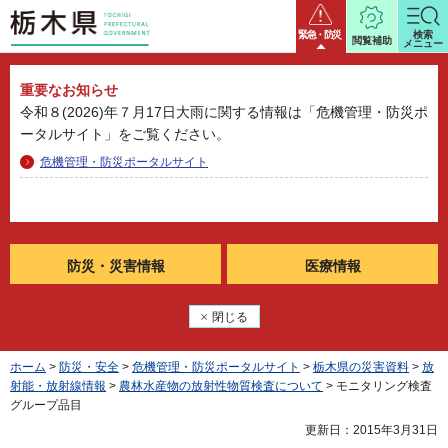
栃木県
緊急・防災
検索
閲覧補助
メニュー
重要なお知らせ
令和８(2026)年７月17日大雨に関する情報は「危機管理・防災ポ
ータルサイト」をご覧ください。
危機管理・防災ポータルサイト
防災・
災害情報
医療情報
閉じる
ホーム
>
防災・安全
>
危機管理・防災ポータルサイト
>
栃木県の災害資料
>
放
射能・放射線情報
>
農林水産物の放射性物質検査について
> モニタリング検査
グループ品目
更新日：2015年3月31日