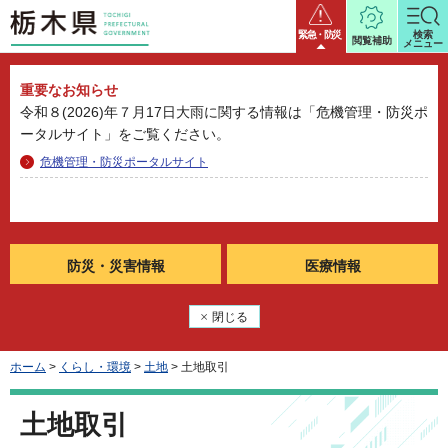
栃木県
緊急・防災
検索
閲覧補助
メニュー
重要なお知らせ
令和８(2026)年７月17日大雨に関する情報は「危機管理・防災ポ
ータルサイト」をご覧ください。
危機管理・防災ポータルサイト
防災・
災害情報
医療情報
閉じる
ホーム
>
くらし・環境
>
土地
> 土地取引
土地取引