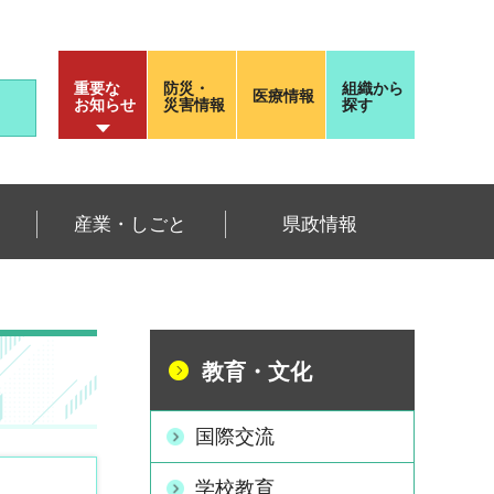
重要な
防災・
組織から
医療情報
お知らせ
災害情報
探す
産業・しごと
県政情報
教育・文化
国際交流
学校教育