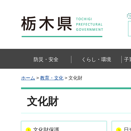
栃木県
防災・安全
くらし・環境
子
ホーム
>
教育・文化
> 文化財
文化財
文化財保護
日