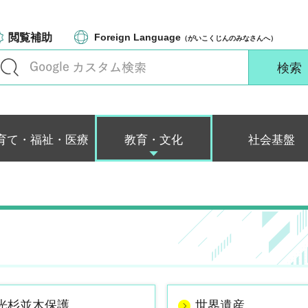
閲覧補助
Foreign Language
（がいこくじんのみなさんへ）
育て・福祉・医療
教育・文化
社会基盤
光杉並木保護
世界遺産