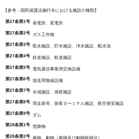
【参考：国民保護法施行令における施設の種類】
第27条第1号
発電所、変電所
第27条第2号
ガス工作物
第27条第3号
取水施設、貯水施設、浄水施設、配水池
第27条第4号
鉄道施設、軌道施設
第27条第5号
電気通信事業用交換設備
第27条第6号
放送用無線設備
第27条第7号
水域施設、係留施設
第27条第8号
滑走路等、旅客ターミナル施設、航空保安施設
第27条第9号
ダム
第28条第1号
危険物
第28条第2号
毒物、劇物（毒物及び劇物取締法）