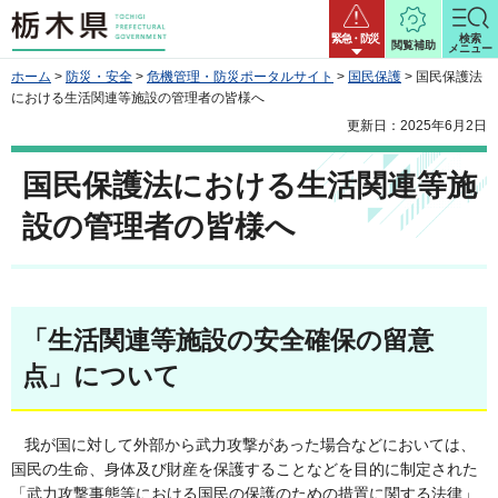
栃木県
緊急・防災
検索
閲覧補助
メニュー
ホーム
>
防災・安全
>
危機管理・防災ポータルサイト
>
国民保護
> 国民保護法
における生活関連等施設の管理者の皆様へ
更新日：2025年6月2日
国民保護法における生活関連等施
設の管理者の皆様へ
「生活関連等施設の安全確保の留意
点」について
我が国に対して外部から武力攻撃があった場合などにおいては、
国民の生命、身体及び財産を保護することなどを目的に制定された
「武力攻撃事態等における国民の保護のための措置に関する法律」