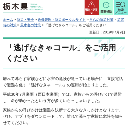
栃木県
緊急・防災
検索
閲覧補助
メニュー
ホーム
>
防災・安全
>
危機管理・防災ポータルサイト
>
自らの防災対策
>
災害
時の対策
>
風水害の対策
> 「逃げなきゃコール」をご活用ください
更新日：2019年7月9日
「逃げなきゃコール」をご活用
ください
離れて暮らす家族などに水害の危険が迫っている場合に、直接電話
で避難を促す「逃げなきゃコール」の運用が始まりました。
平成30年7月豪雨（西日本豪雨）では、家族からの呼びかけで避難
し、命が助かったという方が多くいらっしゃいました。
家族からの呼びかけは避難を決断する大きなきっかけとなります。
ぜひ、アプリをダウンロードして、離れて暮らす家族に危険を知ら
せてください。