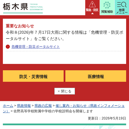
栃木県
緊急・防災
検索
閲覧補助
メニュー
重要なお知らせ
令和８(2026)年７月17日大雨に関する情報は「危機管理・防災ポ
ータルサイト」をご覧ください。
危機管理・防災ポータルサイト
防災・
災害情報
医療情報
閉じる
ホーム
>
県政情報
>
県政の広報
>
催し案内・お知らせ（県政インフォメーショ
ン）
> 佐野高等学校附属中学校の学校説明会を開催します
更新日：2026年5月19日