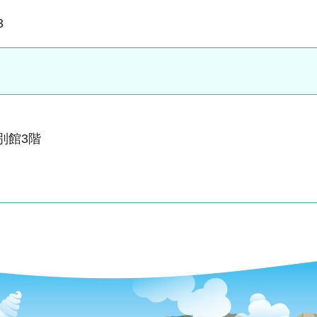
3
南別館3階