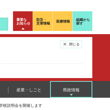
重要な
防災・
組織から
医療情報
お知らせ
災害情報
探す
閉じる
産業・しごと
県政情報
の学校説明会を開催します