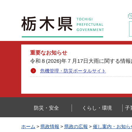
栃木県
重要なお知らせ
令和８(2026)年７月17日大雨に関す
危機管理・防災ポータルサイト
防災・安全
くらし・環境
子
ホーム
>
県政情報
>
県政の広報
>
催し案内・お知ら