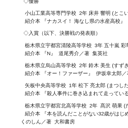
◇優勝
小山工業高等専門学校 2年 床井 響明 (とこ
紹介本 『ナカスイ！ 海なし県の水産高校』
◇入賞（以下、決勝戦の発表順）
栃木県立宇都宮清陵高等学校 3年 五十嵐 彩華 
紹介本 『N』 道尾秀介／著 集英社
栃木県立烏山高等学校 2年 鈴木 美生 (すずき
紹介本 『オー！ファーザー』 伊坂幸太郎／
矢板中央高等学校 1年 松下 亮太郎 (まつした
紹介本 『殺人事件に巻き込まれて走っている場
栃木県立宇都宮北高等学校 2年 髙沢 萌果 (た
紹介本 『本を読んだことがない32歳がはじめ
くのしん／著 大和書房