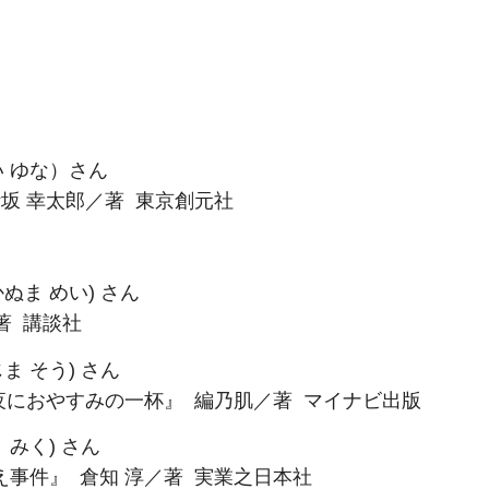
い ゆな）さん
坂 幸太郎／著 東京創元社
ぬま めい) さん
著 講談社
ま そう) さん
夜におやすみの一杯』 編乃肌／著 マイナビ出版
 みく) さん
事件』 倉知 淳／著 実業之日本社