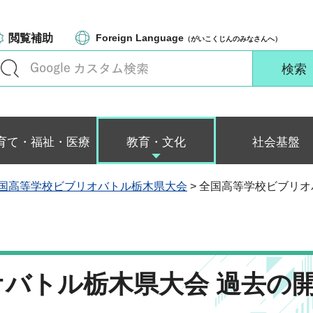
閲覧補助
Foreign Language
（がいこくじんのみなさんへ）
育て・福祉・医療
教育・文化
社会基盤
国高等学校ビブリオバトル栃木県大会
> 全国高等学校ビブリ
バトル栃木県大会 過去の