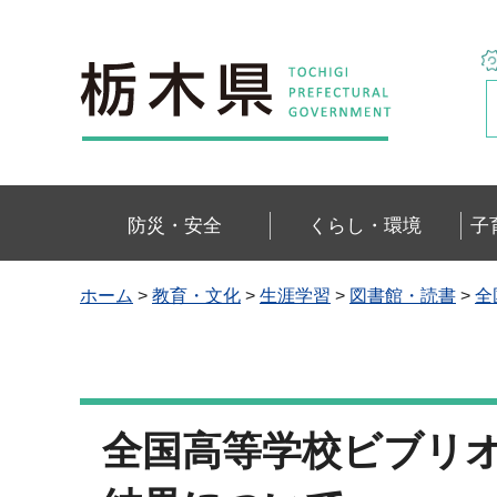
栃木県
防災・安全
くらし・環境
子
ホーム
>
教育・文化
>
生涯学習
>
図書館・読書
>
全
全国高等学校ビブリオ