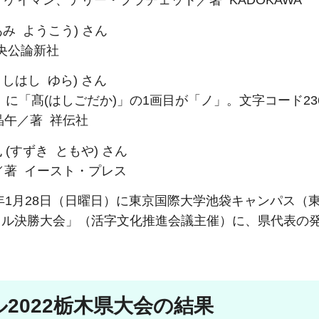
ゲイマン、テリー・プラチェット／著 KADOKAWA
み ようこう) さん
央公論新社
しはし ゆら) さん
に「髙(はしごだか)」の1画目が「ノ」。文字コード236
晶午／著 祥伝社
(すずき ともや) さん
／著 イースト・プレス
)年1月28日（日曜日）に東京国際大学池袋キャンパス（
トル決勝大会」（活字文化推進会議主催）に、県代表の
2022栃木県大会の結果