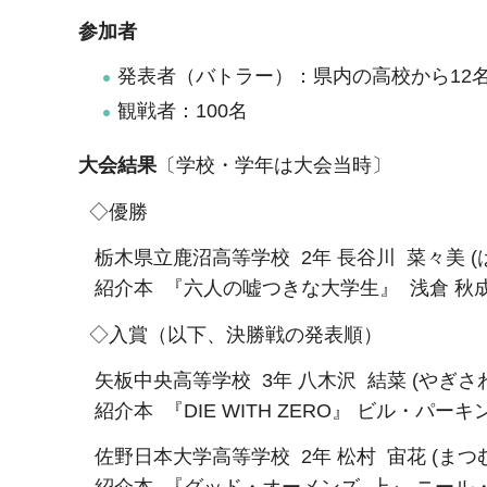
参加者
発表者（バトラー）：県内の高校から12
観戦者：100名
大会結果
〔学校・学年は大会当時〕
◇優勝
栃木県立鹿沼高等学校 2年 長谷川 菜々美 (
紹介本 『六人の嘘つきな大学生』 浅倉 秋成／
◇入賞（以下、決勝戦の発表順）
矢板中央高等学校 3年 八木沢 結菜 (やぎさわ
紹介本 『DIE WITH ZERO』 ビル・パー
佐野日本大学高等学校 2年 松村 宙花 (まつむ