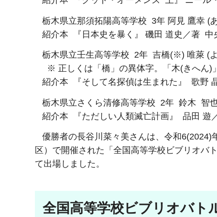
紹介本 『グッド・オーメンズ 上』 ニール・
栃木県立那須拓陽高等学校 3年 阿見 鷹幸 (あ
紹介本 『日本史を暴く』 磯田 道史／著 中
栃木県立壬生高等学校 2年 吉橋(※) 唯萊 (よ
※ 正しくは「橋」の異体字。「木(きへん)」
​ 紹介本 『そして名探偵は生まれた』 歌野 
栃木県立さくら清修高等学校 2年 鈴木 智也 
紹介本 『ただしい人類滅亡計画』 品田 遊
優勝者の長谷川菜々美さんは、令和6(2024
区）で開催された「全国高等学校ビブリオバ
て出場しました。
全国高等学校ビブリオバトル