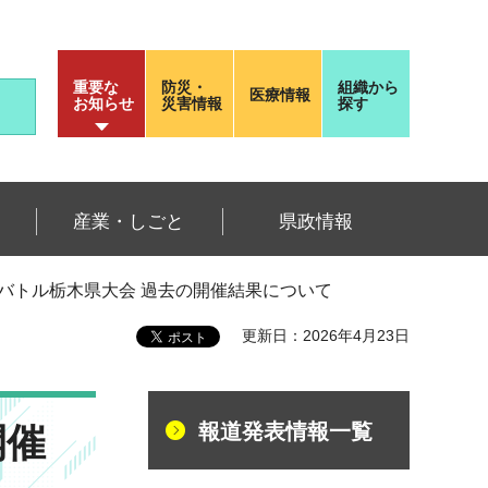
重要な
防災・
組織から
医療情報
お知らせ
災害情報
探す
産業・しごと
県政情報
オバトル栃木県大会 過去の開催結果について
更新日：2026年4月23日
報道発表情報一覧
開催