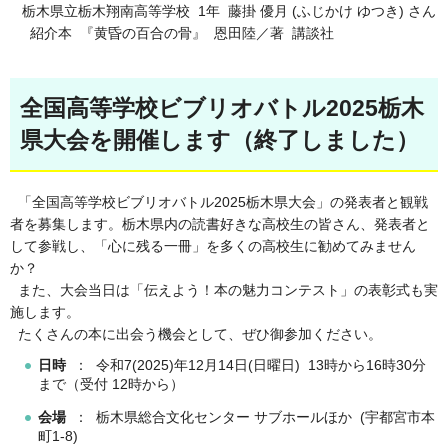
栃木県立栃木翔南高等学校 1年 藤掛 優月 (ふじかけ ゆつき) さん
紹介本 『黄昏の百合の骨』 恩田陸／著 講談社
全国高等学校ビブリオバトル2025栃木
県大会を開催します（終了しました）
「全国高等学校ビブリオバトル2025栃木県大会」の発表者と観戦
者を募集します。栃木県内の読書好きな高校生の皆さん、発表者と
して参戦し、「心に残る一冊」を多くの高校生に勧めてみません
か？
また、大会当日は「伝えよう！本の魅力コンテスト」の表彰式も実
施します。
たくさんの本に出会う機会として、ぜひ御参加ください。
日時
： 令和7(2025)年12月14日(日曜日) 13時から16時30分
まで（受付 12時から）
会場
： 栃木県総合文化センター サブホールほか (宇都宮市本
町1-8)