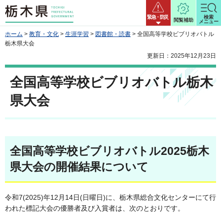
栃木県
緊急・防災
検索
閲覧補助
メニュー
ホーム
>
教育・文化
>
生涯学習
>
図書館・読書
> 全国高等学校ビブリオバトル
栃木県大会
更新日：2025年12月23日
全国高等学校ビブリオバトル栃木
県大会
全国高等学校ビブリオバトル2025栃木
県大会の開催結果について
令和7(2025)年12月14日(日曜日)に、栃木県総合文化センターにて行
われた標記大会の優勝者及び入賞者は、次のとおりです。