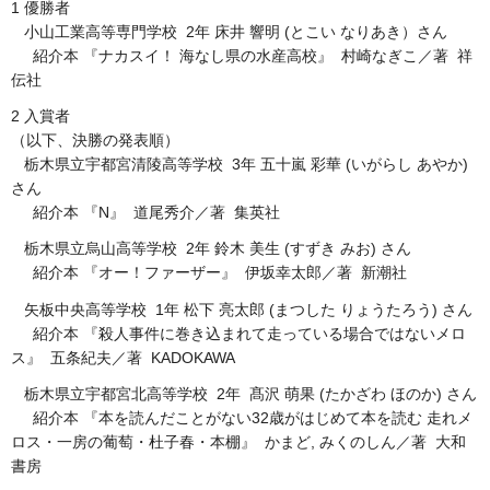
1 優勝者
小山工業高等専門学校 2年 床井 響明 (とこい なりあき）さん
紹介本 『ナカスイ！ 海なし県の水産高校』 村崎なぎこ／著 祥
伝社
2 入賞者
（以下、決勝の発表順）
栃木県立宇都宮清陵高等学校 3年 五十嵐 彩華 (いがらし あやか)
さん
紹介本 『N』 道尾秀介／著 集英社
栃木県立烏山高等学校 2年 鈴木 美生 (すずき みお) さん
紹介本 『オー！ファーザー』 伊坂幸太郎／著 新潮社
矢板中央高等学校 1年 松下 亮太郎 (まつした りょうたろう) さん
紹介本 『殺人事件に巻き込まれて走っている場合ではないメロ
ス』 五条紀夫／著 KADOKAWA
栃木県立宇都宮北高等学校 2年 髙沢 萌果 (たかざわ ほのか) さん
​​​ 紹介本 『本を読んだことがない32歳がはじめて本を読む 走れメ
ロス・一房の葡萄・杜子春・本棚』 かまど, みくのしん／著 大和
書房