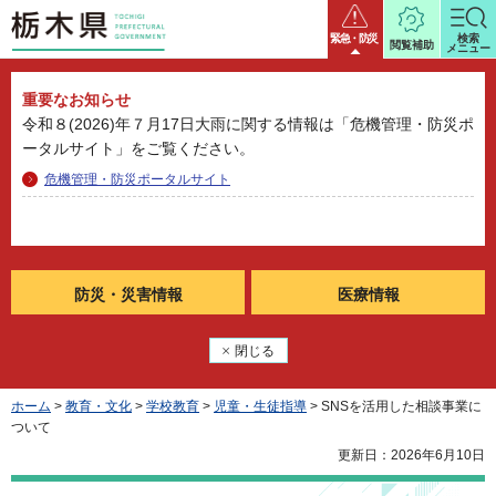
栃木県
緊急・防災
検索
閲覧補助
メニュー
重要なお知らせ
令和８(2026)年７月17日大雨に関する情報は「危機管理・防災ポ
ータルサイト」をご覧ください。
危機管理・防災ポータルサイト
防災・
災害情報
医療情報
閉じる
ホーム
>
教育・文化
>
学校教育
>
児童・生徒指導
> SNSを活用した相談事業に
ついて
更新日：2026年6月10日