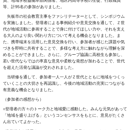
員、地域学校協働本部関係者、地区内高等学校の生徒、行政職員
等、計95名の参加がありました。
矢板市の社会教育主事をファシリテーターとして、シンポジウム
を実施しました。登壇者による事例紹介や意見交換を通して、Ｚ世
代が地域活動に参画することで身に付けてほしい力や、それを支え
る大人のより良い関わり方について考える機会となりました。ま
た、携帯端末を活用した意見交換を行い、参加者が感じた課題や気
づきを即時に共有することで、多様な考え方に触れながら理解を深
めることができました。さらに、グループ協議に高校生も参加し、
若い世代ならではの率直な意見や柔軟な発想が加わることで、世代
を超えた活発な議論が交わされました。
当研修を通して、参加者一人一人がＺ世代とともに地域をつくっ
ていくことの大切さを再認識し、今後の地域活動の充実につながる
有意義な機会となりました。
（参加者の感想から）
○登壇者の方々のトーク力と地域愛に感動した。みんな元気があって
「地域を盛り上げる」というコンセンサスをもとに、意見がたくさ
ん出ていてよかった。