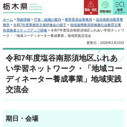
栃木県
緊急・防災
検索
閲覧補助
メニュー
ホーム
>
県政情報
>
庁舎・組織の案内
>
教育委員会事務局
>
塩谷南那須教育事
務所
>
令和7年度事務所主催研修会の様子
>
地域連携教員研修兼社会教育主事
有資格者ステップアップ研修
> 令和7年度塩谷南那須地区ふれあい学習ネットワ
ーク・「地域コーディネーター養成事業」地域実践交流会
更新日：2026年2月10日
令和7年度塩谷南那須地区ふれあ
い学習ネットワーク・「地域コー
ディネーター養成事業」地域実践
交流会
期日・会場