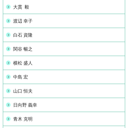
大貫 毅
渡辺 幸子
白石 資隆
関谷 暢之
横松 盛人
中島 宏
山口 恒夫
日向野 義幸
青木 克明