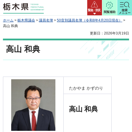
栃木県
緊急・防災
検索
閲覧補助
メニュー
ホーム
>
栃木県議会
>
議員名簿
>
50音別議員名簿（令和8年4月20日現在）
>
高山 和典
更新日：2026年3月19日
高山 和典
たかやま かずのり
高山 和典