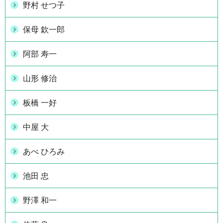
野村 せつ子
保母 欽一郎
阿部 寿一
山形 修治
板橋 一好
中屋 大
あべ ひろみ
池田 忠
野澤 和一