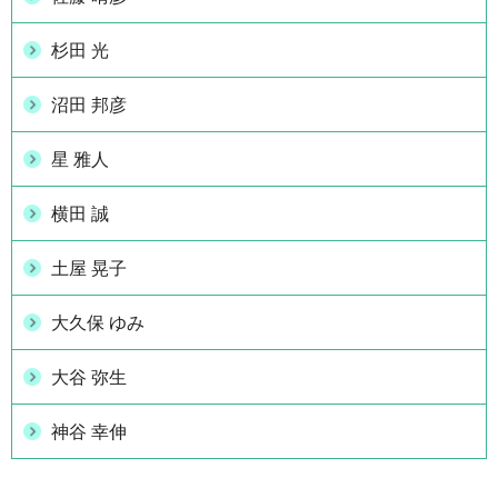
杉田 光
沼田 邦彦
星 雅人
横田 誠
土屋 晃子
大久保 ゆみ
大谷 弥生
神谷 幸伸