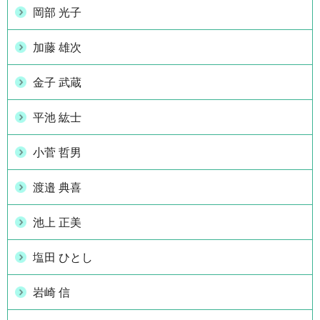
岡部 光子
加藤 雄次
金子 武蔵
平池 紘士
小菅 哲男
渡邉 典喜
池上 正美
塩田 ひとし
岩崎 信