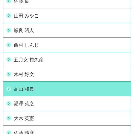
佐藤 良
山田 みやこ
螺良 昭人
西村 しんじ
五月女 裕久彦
木村 好文
高山 和典
湯澤 英之
大木 英憲
佐藤 晴彦