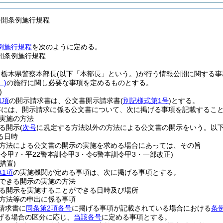
公開条例施行規程
例施行規程
を次のように定める。
開条例施行規程
、栃木県警察本部長
(以下「本部長」という。)
が行う情報公開に関する事
)
の施行に関し必要な事項を定めるものとする。
)
1項
の開示請求書は、公文書開示請求書
(
別記様式第1号
)
とする。
書には、開示請求に係る公文書について、次に掲げる事項を記載するこ
実施の方法
る開示
(
次号
に規定する方法以外の方法による公文書の開示をいう。以下
る日時
方法による公文書の開示の実施を求める場合にあっては、その旨
訓令甲7・平22警本訓令甲3・令6警本訓令甲3・一部改正)
措置)
第1項
の実施機関が定める事項は、次に掲げる事項とする。
できる開示の実施の方法
る開示を実施することができる日時及び場所
方法等の申出に係る事項
請求書に
同条第2項各号
に掲げる事項が記載されている場合における
条例
げる場合の区分に応じ、
当該各号
に定める事項とする。