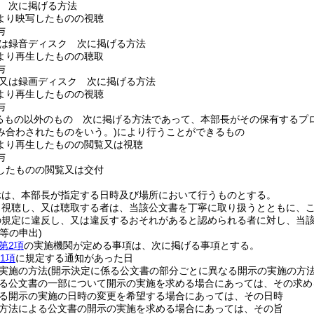
 次に掲げる方法
より映写したものの視聴
与
は録音ディスク 次に掲げる方法
より再生したものの聴取
与
又は録画ディスク 次に掲げる方法
より再生したものの視聴
与
るもの以外のもの 次に掲げる方法であって、本部長がその保有するプ
み合わされたものをいう。)
により行うことができるもの
より再生したものの閲覧又は視聴
与
したものの閲覧又は交付
示は、本部長が指定する日時及び場所において行うものとする。
、視聴し、又は聴取する者は、当該公文書を丁寧に取り扱うとともに、
の規定に違反し、又は違反するおそれがあると認められる者に対し、当
等の申出)
第2項
の実施機関が定める事項は、次に掲げる事項とする。
1項
に規定する通知があった日
実施の方法
(開示決定に係る公文書の部分ごとに異なる開示の実施の方
る公文書の一部について開示の実施を求める場合にあっては、その求め
る開示の実施の日時の変更を希望する場合にあっては、その日時
方法による公文書の開示の実施を求める場合にあっては、その旨