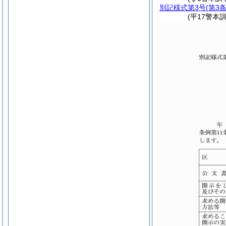
別記様式第3号
(第3
(平17警本