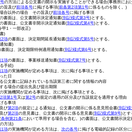
1号
の方法による公文書の開示を実施することができる場合
(事務所にお
の旨及び
前項各号
に掲げる事項
(
前条第2項第1号
に係るものを除く。)
場合以外の場合 その旨及び
前項各号
に掲げる事項
の書面は、公文書開示決定通知書
(
別記様式第3号
)
とする。
の書面は、公文書非開示決定通知書
(
別記様式第4号
)
とする。
令甲1・一部改正)
書)
第2項
の書面は、決定期間延長通知書
(
別記様式第5号
)
とする。
通知書)
の書面は、決定期限特例適用通知書
(
別記様式第6号
)
とする。
第1項
の書面は、事案移送通知書
(
別記様式第7号
)
とする。
る手続)
第1項
の実施機関が定める事項は、次に掲げる事項とする。
った日
る公文書に記録されている当該第三者に関する情報の内容
する場合の提出先及び提出期限
の実施機関が定める事項は、次に掲げる事項とする。
2項第1号
又は
第2号
の規定の適用の区分及び当該規定を適用する理由
げる事項
及び
第2項
の規定による通知は、公文書の開示に係る意見照会書
(
別記様
及び
第2項
の意見書は、公文書の開示に係る意見書
(
別記様式第9号
)
とす
(
条例第21条
において準用する場合を含む。)
の書面は、公文書開示決定
の方法)
第1項
の実施機関が定める方法は、
次の各号
に掲げる電磁的記録の区分に