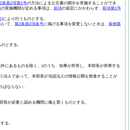
2条第2項第1号
の方法による公文書の開示を実施することができ、
項
の実施機関が定める事項は、
前項
の規定にかかわらず、
前項第1号
号
)
により行うものとする。
おいて、
第2条第2項各号
に掲げる事項を変更しないときは、
条例第
ものとする。
県外にあるものを除く。)
のうち、知事が所管し、本部長が所掌する
う法人であって、本部長が当該法人の情報公開を推進することが
ればならない。
部長が必要と認める機関に備え置くものとする。
正する。