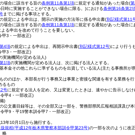
の場合に該当する旨の
条例第11条第1項
に規定する通知があった場合
(
第
の日時に実施することができない場合に限る。)
における
条例第16条第2
号
までに掲げる事項とする。
の規定による申出は、開示の実施の方法等に係る申出書
(
別記様式第11
の場合に該当する旨の
条例第11条第1項
に規定する通知があった場合に
による申出を改めて行うことを要しない。
令甲3・一部改正)
第4項
の規定による申出は、再開示申出書
(
別記様式第12号
)
により行う
令甲3・一部改正)
項の実施機関が定める法人)
第1項
の実施機関が定める法人は、次に掲げる法人とする。
基本金その他これらに準ずるものを出資している法人
(主たる事務所が
もののほか、本部長が行う事務又は事業と密接な関連を有する業務を行
めるもの
2号
に規定する法人を定め、又は変更したときは、速やかに告示しなけ
訓令甲4・一部改正)
備)
の公文書目録等は、その全部又は一部を、警務部県民広報相談課及び本
訓令甲9・平19警本訓令甲7・一部改正)
13年10月1日から施行する。
取扱規程
(平成12年栃木県警察本部訓令甲第23号)
の一部を次のように改
〕略