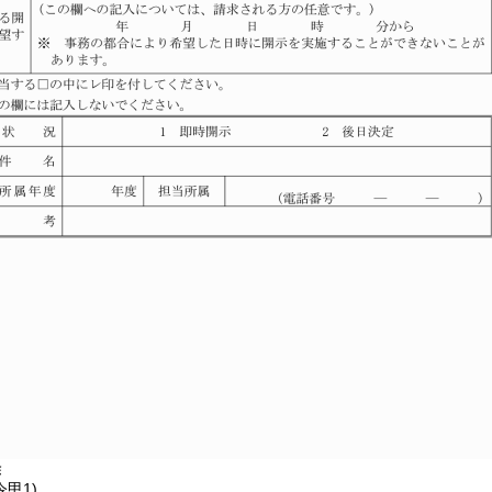
除
令甲1)