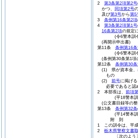
2
第3条第2項第2号
かつ、
同項第2号
及び
第3号
から
第5
3
条例第16条第2項
4
第3条第2項第1号
16条第2項
の規定
(令6警本訓
(再開示申出書)
第11条
条例第16条
(令6警本訓
(条例第30条第1
第12条
条例第30条
(1)
県が資本金、
もの
(2)
前号
に掲げる
必要であると認
2
本部長は、
前項第
(平18警本
(公文書目録等の整
第13条
条例第32条
(平14警本
附
則
1
この訓令は、平成
2
栃木県警察文書
〔次のよう