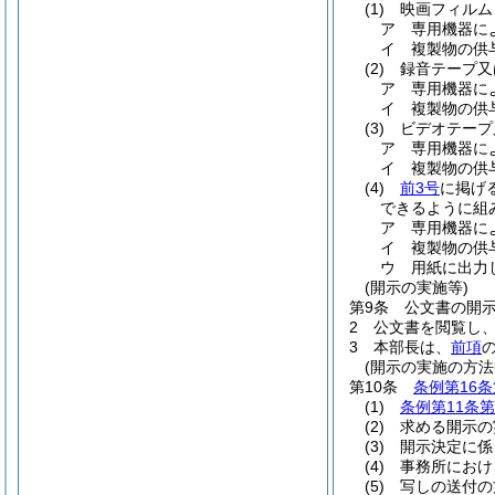
(1)
映画フィルム
ア
専用機器に
イ
複製物の供
(2)
録音テープ又
ア
専用機器に
イ
複製物の供
(3)
ビデオテープ
ア
専用機器に
イ
複製物の供
(4)
前3号
に掲げ
できるように組
ア
専用機器に
イ
複製物の供
ウ
用紙に出力
(開示の実施等)
第9条
公文書の開
2
公文書を閲覧し
3
本部長は、
前項
(開示の実施の方法
第10条
条例第16条
(1)
条例第11条第
(2)
求める開示の
(3)
開示決定に係
(4)
事務所におけ
(5)
写しの送付の