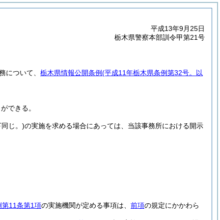
平成13年9月25日
栃木県警察本部訓令甲第21号
務について、
栃木県情報公開条例
(平成11年栃木県条例第32号。以
とができる。
同じ。)
の実施を求める場合にあっては、当該事務所における開示
第11条第1項
の実施機関が定める事項は、
前項
の規定にかかわら