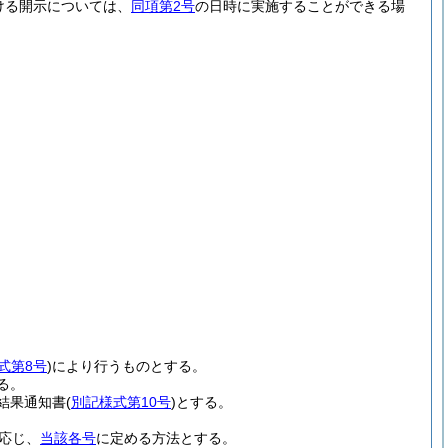
ける開示については、
同項第2号
の日時に実施することができる場
式第8号
)
により行うものとする。
る。
結果通知書
(
別記様式第10号
)
とする。
応じ、
当該各号
に定める方法とする。