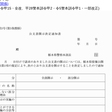
条関係)
訓令甲15・全改、平28警本訓令甲2・令5警本訓令甲1・一部改正)