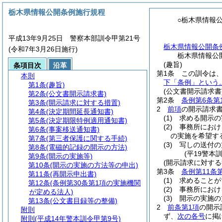
栃木県情報公開条例施行規程
○栃木県情報
平成13年9月25日 警察本部訓令甲第21号
栃木県情報公開条
(令和7年3月26日施行)
栃木県情報公
(趣旨)
条項目次
沿革
第1条
この訓令は
本則
下「条例」という。
第1条
(趣旨)
(公文書開示請求書
第2条
(公文書開示請求書)
第2条
条例第6条第
第3条
(開示請求に対する措置)
2
前項
の開示請求
第4条
(決定期間延長通知書)
(1)
求める開示の
第5条
(決定期限特例適用通知書)
(2)
事務所におけ
第6条
(事案移送通知書)
の実施を希望す
第7条
(第三者保護に関する手続)
(3)
写しの送付の
第8条
(電磁的記録の開示の方法)
(平19警本
第9条
(開示の実施等)
(開示請求に対する
第10条
(開示の実施の方法等の申出)
第3条
条例第11条
第11条
(再開示申出書)
(1)
求めることが
第12条
(条例第30条第1項の実施機関
(2)
事務所におけ
が定める法人)
(3)
開示の実施の
第13条
(公文書目録等の整備)
2
前条第1項
の開示
附則
ず、
次の各号
に掲
附則
(平成14年警本訓令甲第9号)