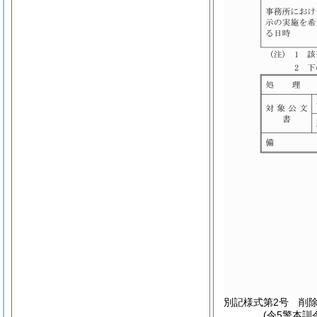
別記様式第2号
削
(令5警本訓