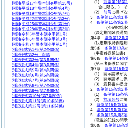
(1)
前条第2項第
附則
(平成17年警本訓令甲第15号)
合に限る。)
そ
附則
(平成18年警本訓令甲第4号)
(2)
前号
に掲げる
附則
(平成19年警本訓令甲第7号)
3
条例第11条第1項
附則
(平成22年警本訓令甲第3号)
4
条例第11条第2項
附則
(平成25年警本訓令甲第1号)
(令5警本訓
附則
(平成28年警本訓令甲第2号)
(決定期間延長通知
附則
(令和5年警本訓令甲第1号)
第4条
条例第12条
附則
(令和6年警本訓令甲第3号)
(決定期限特例適用
附則
(令和7年警本訓令甲第1号)
第5条
条例第13条
別記様式第1号
(第2条関係)
(事案移送通知書)
別記様式第2号
削除
第6条
条例第14条
別記様式第3号
(第3条関係)
(第三者保護に関す
別記様式第4号
(第3条関係)
第7条
条例第15条
別記様式第5号
(第4条関係)
(1)
開示請求があ
別記様式第6号
(第5条関係)
(2)
開示請求に係
別記様式第7号
(第6条関係)
(3)
意見書を提出
別記様式第8号
(第7条関係)
2
条例第15条第2項
別記様式第9号
(第7条関係)
(1)
条例第15条第
別記様式第10号
(第7条関係)
(2)
前項各号
に掲
別記様式第11号
(第10条関係)
3
条例第15条第1項
別記様式第12号
(第11条関係)
4
条例第15条第1項
5
条例第15条第3項
(電磁的記録の開示
第8条
条例第16条