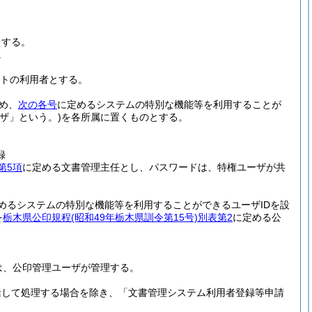
とする。
。
ットの利用者とする。
め、
次の各号
に定めるシステムの特別な機能等を利用することが
ザ」という。)
を各所属に置くものとする。
録
第5項
に定める文書管理主任とし、パスワードは、特権ユーザが共
めるシステムの特別な機能等を利用することができるユーザIDを設
を
栃木県公印規程
(昭和49年栃木県訓令第15号)
別表第2
に定める公
は、公印管理ユーザが管理する。
括して処理する場合を除き、「文書管理システム利用者登録等申請