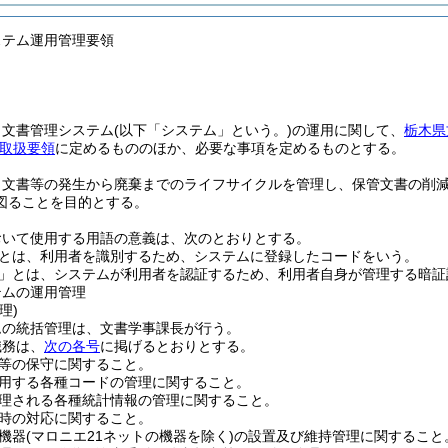
ステム運用管理要領
、文書管理システム
(以下「システム」という。)
の運用に関して、
栃木県
取扱要領
に定めるもののほか、必要な事項を定めるものとする。
、文書等の発生から廃棄までのライフサイクルを管理し、保管文書の削
図ることを目的とする。
おいて使用する用語の意義は、次のとおりとする。
」とは、利用者を識別するため、システムに登録したコードをいう。
」とは、システムが利用者を認証するため、利用者自身が管理する暗証
テムの運用管理
理)
ムの統括管理は、文書学事課長が行う。
職務は、
次の各号
に掲げるとおりとする。
等の保守に関すること。
用する各種コードの管理に関すること。
理される各種統計情報の管理に関すること。
時の対応に関すること。
機器
(マロニエ21ネットの機器を除く)
の設置及び維持管理に関すること