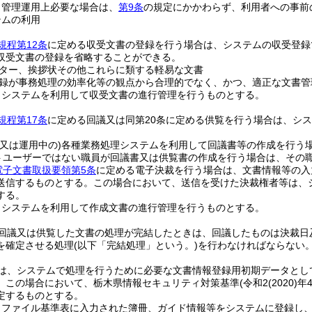
、管理運用上必要な場合は、
第9条
の規定にかかわらず、利用者への事前
テムの利用
規程第12条
に定める収受文書の登録を行う場合は、システムの収受登録
収受文書の登録を省略することができる。
ター、挨拶状その他これらに類する軽易な文書
録が事務処理の効率化等の観点から合理的でなく、かつ、適正な文書管
、システムを利用して収受文書の進行管理を行うものとする。
規程第17条
に定める回議又は同第20条に定める供覧を行う場合は、シ
(又は運用中の)
各種業務処理システムを利用して回議書等の作成を行う
ットユーザーではない職員が回議書又は供覧書の作成を行う場合は、その
電子文書取扱要領第5条
に定める電子決裁を行う場合は、文書情報等の入
送信するものとする。
この場合において、送信を受けた決裁権者等は、
する。
、システムを利用して作成文書の進行管理を行うものとする。
回議又は供覧した文書の処理が完結したときは、回議したものは決裁日
を確定させる処理
(以下「完結処理」という。)
を行わなければならない
は、システムで処理を行うために必要な文書情報登録用初期データとし
。
この場合において、栃木県情報セキュリティ対策基準
(令和2
(2020)
年
定するものとする。
、ファイル基準表に入力された簿冊、ガイド情報等をシステムに登録し