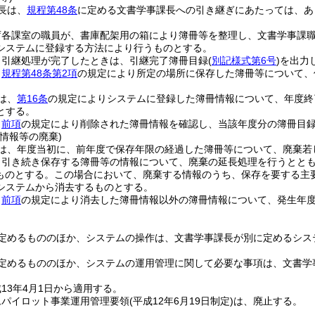
長は、
規程第48条
に定める文書学事課長への引き継ぎにあたっては、あ
庁各課室の職員が、書庫配架用の箱により簿冊等を整理し、文書学事課
システムに登録する方法により行うものとする。
、引継処理が完了したときは、引継完了簿冊目録
(
別記様式第6号
)
を出力
、
規程第48条第2項
の規定により所定の場所に保存した簿冊等について、
は、
第16条
の規定によりシステムに登録した簿冊情報について、年度終
とする。
、
前項
の規定により削除された簿冊情報を確認し、当該年度分の簿冊目
情報等の廃棄)
は、年度当初に、前年度で保存年限の経過した簿冊等について、廃棄若
、引き続き保存する簿冊等の情報について、廃棄の延長処理を行うとと
ものとする。
この場合において、廃棄する情報のうち、保存を要する主
システムから消去するものとする。
、
前項
の規定により消去した簿冊情報以外の簿冊情報について、発生年
定めるもののほか、システムの操作は、文書学事課長が別に定めるシス
定めるもののほか、システムの運用管理に関して必要な事項は、文書学
13年4月1日から適用する。
ムパイロット事業運用管理要領
(平成12年6月19日制定)
は、廃止する。