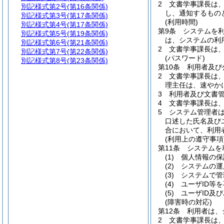
2
文書学事課長は
別記様式第2号
(第16条関係)
し、通知するもの
別記様式第3号
(第17条関係)
(利用時間)
別記様式第4号
(第17条関係)
第9条
システムを利
別記様式第5号
(第19条関係)
は、システムの利
別記様式第6号
(第21条関係)
2
文書学事課長は
別記様式第7号
(第22条関係)
(パスワード)
別記様式第8号
(第23条関係)
第10条
利用者及び
2
文書学事課長は
理主任は、速やか
3
利用者及び文書管
4
文書学事課長は
5
システム管理者
口述した氏名及び
合において、利用
(利用上の遵守事項
第11条
システムを
(1)
個人情報の保
(2)
システムの運
(3)
システムで管
(4)
ユーザID等
(5)
ユーザID及
(障害時の対応)
第12条
利用者は、
2
文書学事課長は