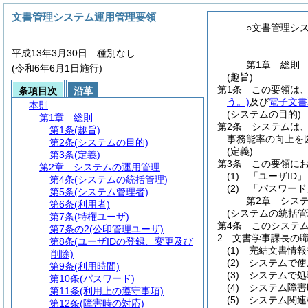
文書管理システム運用管理要領
○文書管理シ
平成13年3月30日 種別なし
第1章
総則
(令和6年6月1日施行)
(趣旨)
第1条
この要領は
条項目次
沿革
う。)
及び
電子文書
本則
(システムの目的)
第1章
総則
第2条
システムは
第1条
(趣旨)
事務能率の向上を
第2条
(システムの目的)
(定義)
第3条
(定義)
第3条
この要領に
第2章
システムの運用管理
(1)
「ユーザID
第4条
(システムの統括管理)
(2)
「パスワード
第5条
(システム管理者)
第2章
シス
第6条
(利用者)
(システムの統括管
第7条
(特権ユーザ)
第4条
このシステ
第7条の2
(公印管理ユーザ)
2
文書学事課長の
第8条
(ユーザIDの登録、変更及び
(1)
完結文書情報
削除)
(2)
システムで使
第9条
(利用時間)
(3)
システムで処
第10条
(パスワード)
(4)
システム障害
第11条
(利用上の遵守事項)
(5)
システム関連
第12条
(障害時の対応)