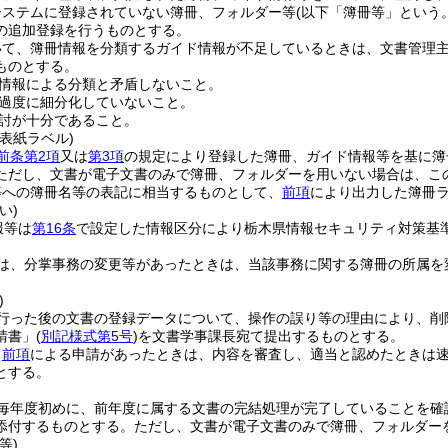
システムに登録されていない簿冊、フォルダー等
(以下「簿冊等」という。
の追加登録を行うものとする。
いて、簿冊情報を分類するガイド情報が不足しているときは、文書管理
ものとする。
情報による分類と矛盾しないこと。
過度に細分化していないこと。
討が十分であること。
表紙ラベル)
前条第2項
又は
第3項
の規定により登録した簿冊、ガイド情報等を基に簿
ただし、文書が電子文書のみで簿冊、フォルダーを用いない場合は、こ
等への簿冊名等の表記に相当するものとして、
前項
により出力した簿冊
い)
報等は
第16条
で設定した情報区分により栃木県情報セキュリティ対策基準
は、分掌事務の変更等があったときは、当該事務に関する簿冊の所属を
)
行った後の文書の登録データについて、操作の誤り等の理由により、削
請書」
(
別記様式第5号
)
を文書学事課長宛て提出するものとする。
、
前項
による申請があったときは、内容を審査し、適当と認めたときは
とする。
毎年度初めに、前年度に属する文書の完結処理が完了していることを確
添付するものとする。
ただし、文書が電子文書のみで簿冊、フォルダー
等)