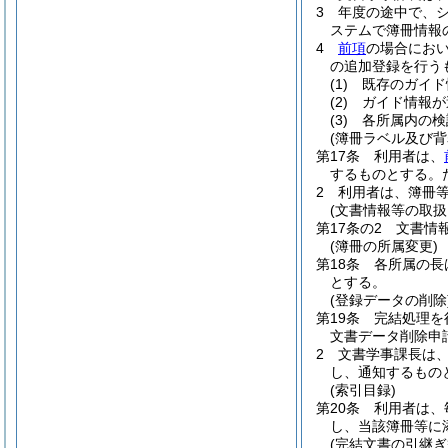
3
年度の途中で、
ステムで簿冊情報
4
前項
の場合にお
の追加登録を行う
(1)
既存のガイド
(2)
ガイド情報が
(3)
各所属内の検
(簿冊ラベル及び背
第17条
利用者は、
するものとする。
2
利用者は、簿冊
(文書情報等の取扱
第17条の2
文書情
(簿冊の所属変更)
第18条
各所属の長
とする。
(登録データの削除
第19条
完結処理を
文書データ削除申
2
文書学事課長は
し、通知するもの
(索引目録)
第20条
利用者は、
し、当該簿冊等に
(完結文書の引継ぎ