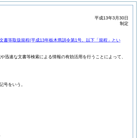
平成13年3月30日
制定
文書等取扱規程
(平成13年栃木県訓令第1号。以下「規程」とい
減や迅速な文書等検索による情報の有効活用を行うことによって、
記号をいう。
。