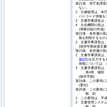
第21条
本庁各課室
ない。
2
引継処理は、本
バーコード情報を
3
文書学事課長は
4
出先機関の長は
(簿冊目録の作成)
第22条
各所属の長
報を削除するもの
2
文書学事課長は
(保存年限経過文書
第23条
各所属の長
2
文書学事課長は
第8号
)
を出力する
情報については、
3
文書学事課長は
第4章
補則
(操作手順)
第24条
この要領に
(委任)
第25条
この要領に
附
則
1
この要領は、平成
2
文書管理システ
附
則