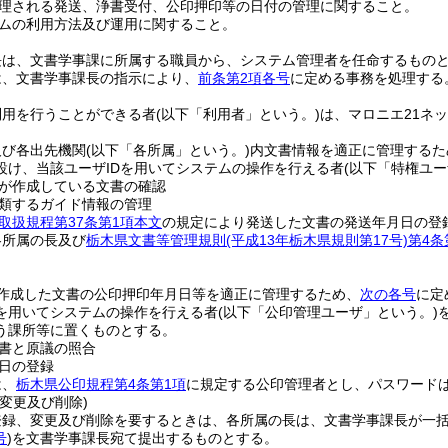
理される発送、浄書受付、公印押印等の日付の管理に関すること。
ムの利用方法及び運用に関すること。
長は、文書学事課に所属する職員から、システム管理者を任命するもの
は、文書学事課長の指示により、
前条第2項各号
に定める事務を処理する
利用を行うことができる者
(以下「利用者」という。)
は、マロニエ21ネ
及び各出先機関
(以下「各所属」という。)
内文書情報を適正に管理するた
を設け、当該ユーザIDを用いてシステムの操作を行える者
(以下「特権ユー
が作成している文書の確認
類するガイド情報の管理
取扱規程第37条第1項本文
の規定により発送した文書の発送年月日の登
各所属の長及び
栃木県文書等管理規則
(平成13年栃木県規則第17号)
第4条
作成した文書の公印押印年月日等を適正に管理するため、
次の各号
に定
Dを用いてシステムの操作を行える者
(以下「公印管理ユーザ」という。)
う課所等に置くものとする。
書と原議の照合
日の登録
は、
栃木県公印規程第4条第1項
に規定する公印管理者とし、パスワード
、変更及び削除)
の登録、変更及び削除を要するときは、各所属の長は、文書学事課長が一
号
)
を文書学事課長宛て提出するものとする。