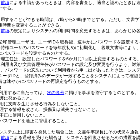
、
前項
による申請があったときは、内容を審査し、適当と認めたときは
とする。
用することができる時間は、7時から24時までとする。
ただし、文書学
用時間を変更することができる。
、
前項
の規定によりシステムの利用時間を変更するときは、あらかじめ
公印管理ユーザは、ユーザIDを取得後、速やかにパスワードを設定する
、特権ユーザのパスワードを毎年度初めに初期化し、親展文書等により
にパスワードを設定するものとする。
理主任は、設定したパスワードを6か月に1回以上変更するものとする
、利用者及び文書管理主任がパスワードの設定及び変更を行うよう、対
は、パスワードの忘失について利用者から申し出があったときは、シス
ユーザIDと、登録済みのデータが一致することをシステムによって確認
者は速やかにパスワードの再設定を行うものとする。
)
利用するに当たっては、
次の各号
に掲げる事項を遵守するものとする。
護に努めること。
用に支障を生じさせる行為をしないこと。
理する情報を改ざん、損傷又は滅失させないこと。
を不正に使用しないこと。
びパスワードを適正に管理すること。
システム上に障害を発見した場合には、文書学事課長にその状況を通報
、
前項
による通報を受けた場合は、システムを回復させるための措置を