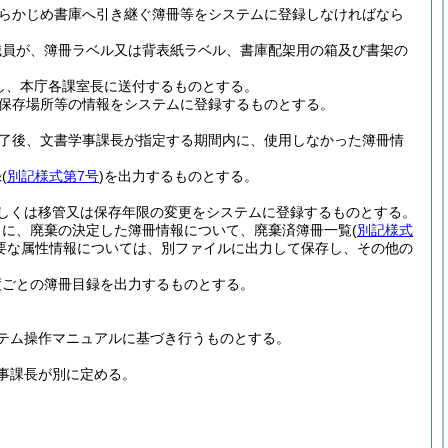
らかじめ書庫へ引き継ぐ簿冊等をシステムに登録しなければなら
職員が、簿冊ラベル又は背表紙ラベル、書庫配架用の箱及び書架の
し、本庁各課室長に送付するものとする。
保存場所等の情報をシステムに登録するものとする。
了後、文書学事課長が指定する期間内に、使用しなかった簿冊情
録
(
別記様式第7号
)
を出力するものとする。
しくは移管又は保存年限の変更をシステムに登録するものとする。
もに、廃棄の決定した簿冊情報について、廃棄済簿冊一覧
(
別記様式
要な属性情報については、別ファイルに出力して保存し、その他の
度ごとの簿冊目録を出力するものとする。
テム操作マニュアルに基づき行うものとする。
事課長が別に定める。