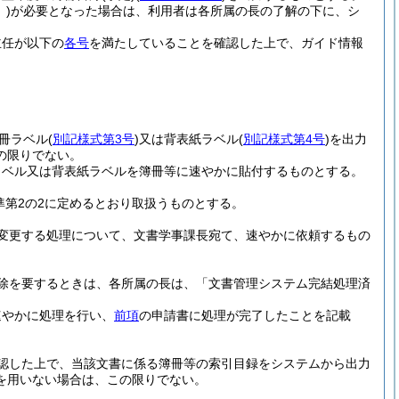
)
が必要となった場合は、利用者は各所属の長の了解の下に、シ
主任が以下の
各号
を満たしていることを確認した上で、ガイド情報
冊ラベル
(
別記様式第3号
)
又は背表紙ラベル
(
別記様式第4号
)
を出力
の限りでない。
ラベル又は背表紙ラベルを簿冊等に速やかに貼付するものとする。
第2の2に定めるとおり取扱うものとする。
変更する処理について、文書学事課長宛て、速やかに依頼するもの
除を要するときは、各所属の長は、「文書管理システム完結処理済
速やかに処理を行い、
前項
の申請書に処理が完了したことを記載
認した上で、当該文書に係る簿冊等の索引目録をシステムから出力
を用いない場合は、この限りでない。