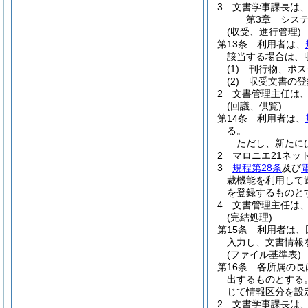
3
文書学事課長は
第3章
シス
(収受、進行管理)
第13条
利用者は、
該当する場合は、
(1)
刊行物、ポス
(2)
収受文書の登
2
文書管理主任は
(回議、供覧)
第14条
利用者は、
る。
ただし、新たに
2
マロニエ21ネ
3
規程第28条
及び
裁機能を利用して
を登録するものと
4
文書管理主任は
(完結処理)
第15条
利用者は、
入力し、文書情報
(ファイル基準表)
第16条
各所属の長
出するものとする
じて情報区分を設
2
文書学事課長は