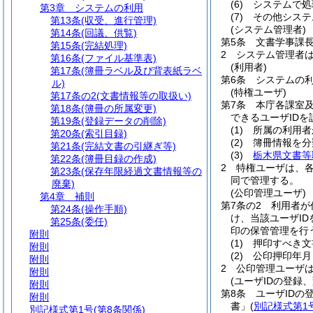
(6)
システムで処
第3章
システムの利用
(7)
その他システ
第13条
(収受、進行管理)
(システム管理者)
第14条
(回議、供覧)
第5条
文書学事課
第15条
(完結処理)
2
システム管理者
第16条
(ファイル基準表)
(利用者)
第17条
(簿冊ラベル及び背表紙ラベ
第6条
システムの
ル)
(特権ユーザ)
第17条の2
(文書情報等の取扱い)
第7条
本庁各課室
第18条
(簿冊の所属変更)
できるユーザID
第19条
(登録データの削除)
(1)
所属の利用者
第20条
(索引目録)
(2)
簿冊情報を分
第21条
(完結文書の引継ぎ等)
(3)
栃木県文書等
第22条
(簿冊目録の作成)
2
特権ユーザは、
第23条
(保存年限経過文書情報等の
同で管理する。
廃棄)
(公印管理ユーザ)
第4章
補則
第7条の2
利用者が
第24条
(操作手順)
け、当該ユーザI
第25条
(委任)
印の保管管理を行
附則
(1)
押印すべき文
附則
(2)
公印押印年月
附則
2
公印管理ユーザ
附則
(ユーザIDの登録
附則
第8条
ユーザID
附則
書」
(
別記様式第1
別記様式第1号
(第8条関係)