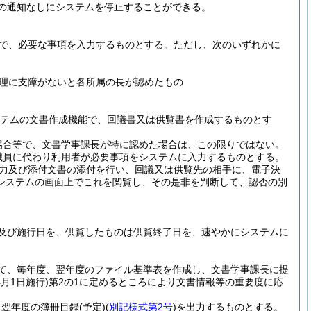
の通知なしにシステムを停止することができる。
で、必要な事項を入力するものとする。
ただし、次のいずれかに
理に支障がないと各所属の長が認めたもの
ステムの文書作成機能で、回議書又は供覧書を作成するものとす
場合等で、文書学事課長が特に認めた場合は、この限りではない。
職員に代わり利用者が必要事項をシステムに入力するものとする。
力及び添付文書の添付を行い、回議又は供覧先の相手に、電子決
システムの画面上でこれを閲覧し、その是非を判断して、認否の別
及び施行日を、供覧したものは供覧終了日を、速やかにシステムに
。
て、毎年度、翌年度のファイル基準表を作成し、文書学事課長に提
4月1日施行)
第2の1に定めるところにより文書情報等の重要度に応
、翌年度の簿冊目録
(予定)
(
別記様式第2号
)
を出力するものとする。