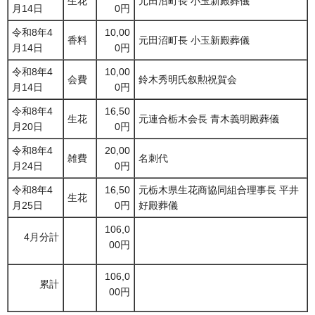
生花
元田沼町長 小玉新殿葬儀
月14日
0円
令和8年4
10,00
香料
元田沼町長 小玉新殿葬儀
月14日
0円
令和8年4
10,00
会費
鈴木秀明氏叙勲祝賀会
月14日
0円
令和8年4
16,50
生花
元連合栃木会長 青木義明殿葬儀
月20日
0円
令和8年4
20,00
雑費
名刺代
月24日
0円
令和8年4
16,50
元栃木県生花商協同組合理事長 平井
生花
月25日
0円
好殿葬儀
106,0
4月分計
00円
106,0
累計
00円