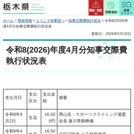
栃木県
緊急・防災
検索
閲覧補助
メニュー
ホーム
>
県政情報
>
ようこそ知事室へ
>
知事交際費執行状況
> 令和8(2026)年
度4月分知事交際費執行状況表
更新日：2026年5月10日
令和8(2026)年度4月分知事交際費
執行状況表
支出
支出金
支出月日
摘要
区分
額
令和8年4
16,50
県山岳・スポーツクライミング連盟
生花
月2日
0円
会長 粂川章殿葬儀
令和8年4
16,50