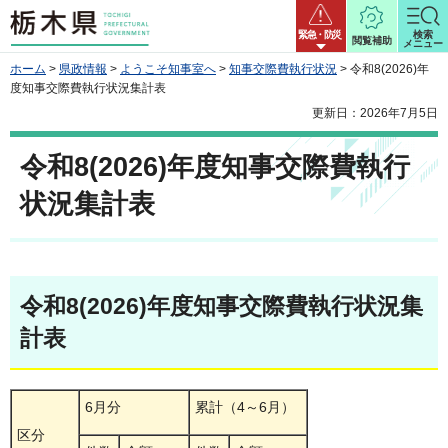
栃木県
緊急・防災
検索
閲覧補助
メニュー
ホーム
>
県政情報
>
ようこそ知事室へ
>
知事交際費執行状況
> 令和8(2026)年
度知事交際費執行状況集計表
更新日：2026年7月5日
令和8(2026)年度知事交際費執行
状況集計表
令和8(2026)年度知事交際費執行状況集
計表
6月分
累計（4～6月）
区分