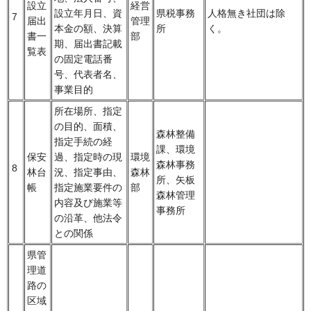
設立
経営
設立年月日、資
県税事務
人格無き社団は除
7
届出
管理
本金の額、決算
所
く。
書一
部
期、届出書記載
覧表
の固定電話番
号、代表者名、
事業目的
所在場所、指定
の目的、面積、
森林整備
指定手続の経
課、環境
保安
過、指定時の現
環境
森林事務
8
林台
況、指定事由、
森林
所、矢板
帳
指定施業要件の
部
森林管理
内容及び施業等
事務所
の沿革、他法令
との関係
県管
理道
路の
区域