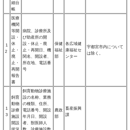
細台
帳
医療
機関
等開
病院、診療所及
設・
び助産所の開
休
設・休止・廃
保健
各広域健
1
宇都宮市内について
止・
止・再開日、機
福祉
康福祉セ
2
は除く。
廃
関名、開設者、
部
ンター
止・
所在地、電話番
再開
号
報告
書
飼育動物診療施
飼育
設の名称、業務
動物
の種類、住所、
1
畜産振興
診療
電話番号、開設
農政
3
課
施設
年月日、開設
部
開設
者、獣医師人
状況
数、診療施設数