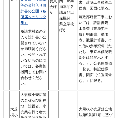
委員
関、企業
書、建築工事積算単
等の金額入り設
会ほ
局本庁各
価表、図面に限る。
計書の公開（各
か
課及び出
農政部所管工事にお
所属へのリンク
先機関、
いては、設計書鏡、
集）
県立学校
工事費（業務委託
ほか
※請求対象の金
費）明細書、単価
入り設計書が公
表、数量計算書、そ
開されていない
の他の参考資料（た
か御確認くださ
だし、東京単価記載
い。公開されて
部分は非開示とす
いないものにつ
る。）、公表用単価
いては、各実施
一覧表、特記仕様
機関までお問い
書、図面（位置図含
合わせくださ
む。）に限る。
い。
大規模小売店舗
の名称及び所在
地、設置者、小
大規
大規模小売店舗立地
売業を行う者の
模小
法第5条第1項に基づ
氏名又は名称及