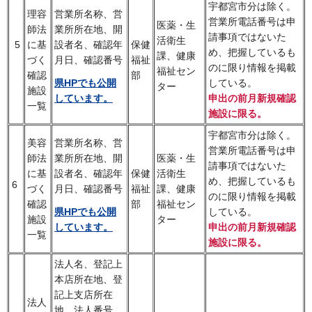
宇都宮市分は除く。
理容
営業所名称、営
営業所電話番号は申
医薬・生
師法
業所所在地、開
請事項ではないた
活衛生
5
に基
設者名、確認年
保健
め、把握しているも
課、健康
づく
月日、確認番号
福祉
のに限り情報を掲載
福祉セン
確認
部
している。
県HPでも公開
ター
施設
申出の前月新規確認
しています。
一覧
施設に限る。
宇都宮市分は除く。
美容
営業所名称、営
営業所電話番号は申
師法
業所所在地、開
医薬・生
請事項ではないた
に基
設者名、確認年
保健
活衛生
め、把握しているも
6
づく
月日、確認番号
福祉
課、健康
のに限り情報を掲載
確認
部
福祉セン
している。
県HPでも公開
施設
ター
申出の前月新規確認
しています。
一覧
施設に限る。
法人名、登記上
本店所在地、登
記上支店所在
法人
地、法人番号、