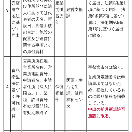
売店
産業
く届出、法第6条第1
び住所並びに法
舗立
労働
経営支援
項に基づく届出、法
3
人にあっては代
地法
観光
課
第6条第2項に基づく
表者の氏名、新
に基
部
届出、法附則第5条
設日、店舗面積
づく
第1項に基づく届出
の合計、施設の
届出
に限る。
配置及び運営に
関する事項とそ
の添付資料
営業所所在地、
営業所名称、営
宇都宮市分は除く。
食品
業所電話番号、
衛生
営業所電話番号は申
申請者名、申請
医薬・生
法に
請事項ではないた
4
者住所（法人に
保健
活衛生
基づ
め、把握しているも
限る。）、業
福祉
課、健康
く許
のに限り情報を掲載
種、許可番号、
部
福祉セン
可施
している。
有効期限開始、
ター
設一
申出の前月新規許可
有効期限終了
覧
施設に限る。