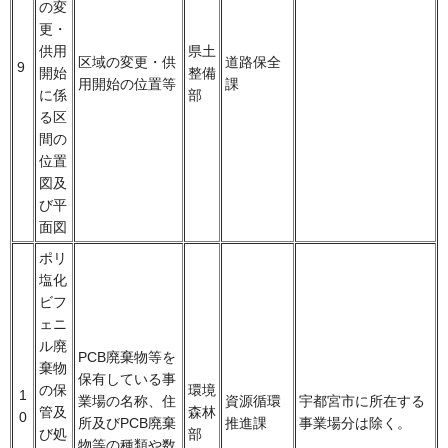
の変
更・
供用
県土
区域の変更・供
道路保全
9
開始
整備
用開始の位置等
課
に係
部
る区
間の
位置
図及
び平
面図
ポリ
塩化
ビフ
ェニ
ル廃
PCB廃棄物等を
棄物
保有している事
の保
環境
1
業場の名称、住
資源循環
宇都宮市に所在する
管及
森林
0
所及びPCB廃棄
推進課
事業場分は除く。
び処
部
物等の種類や数