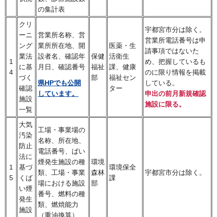
の集計表
クリ
宇都宮市分は除く。
ーニ
営業所名称、営
営業所電話番号は申
ング
業所所在地、開
医薬・生
請事項ではないた
業法
設者名、確認年
保健
活衛生
1
め、把握しているも
に基
月日、確認番号
福祉
課、健康
4
のに限り情報を掲載
づく
部
福祉セン
している。
県HPでも公開
確認
ター
申出の前月新規確認
しています。
施設
施設に限る。
一覧
大気
工場・事業場の
汚染
名称、所在地、
防止
電話番号、ばい
法に
煙発生施設の種
環境
1
基づ
環境保全
類、工場・事業
森林
宇都宮市分は除く。
5
くば
課
場における施設
部
い煙
番号、燃料の種
発生
類、燃焼能力
施設
（重油換算）