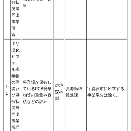
分状
量
況等
届出
事業
所一
覧
ポリ
塩化
ビフ
ェニ
ル廃
棄物
の保
事業場が保有し
環境
1
管及
ているPCB廃棄
資源循環
宇都宮市に所在する
森林
1
び処
物等の重量や容
推進課
事業場分は除く。
部
分状
積などの詳細
況等
届出
事業
所詳