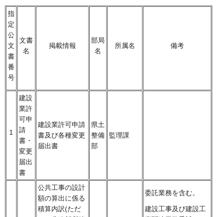
指
定
公
文書
部局
文
掲載情報
所属名
備考
名
名
書
番
号
建設
業許
可申
建設業許可申請
県土
請
1
書及び各種変更
整備
監理課
書・
届出書
部
変更
届出
書
公共工事の設計
委託業務を含む。
額の算出に係る
積算内訳(ただ
建設工事及び建設工