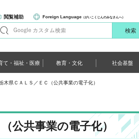
閲覧補助
Foreign Language
（がいこくじんのみなさんへ）
育て・福祉・医療
教育・文化
社会基盤
 栃木県ＣＡＬＳ／ＥＣ（公共事業の電子化）
Ｃ（公共事業の電子化）