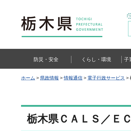
栃木県
防災・安全
くらし・環境
子
ホーム
>
県政情報
>
情報通信
>
電子行政サービス
>
栃木県ＣＡＬＳ／Ｅ