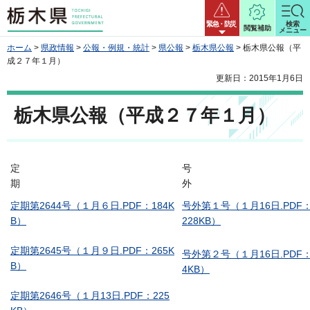
栃木県
緊急・防災
検索
閲覧補助
メニュー
ホーム
>
県政情報
>
公報・例規・統計
>
県公報
>
栃木県公報
> 栃木県公報（平
成２７年１月）
更新日：2015年1月6日
栃木県公報（平成２７年１月）
定
号
期
定期第2644号（１月６日.PDF：184K
号外第１号（１月16日.PDF：
B）
228KB）
定期第2645号（１月９日.PDF：265K
号外第２号（１月16日.PDF：
B）
4KB）
定期第2646号（１月13日.PDF：225