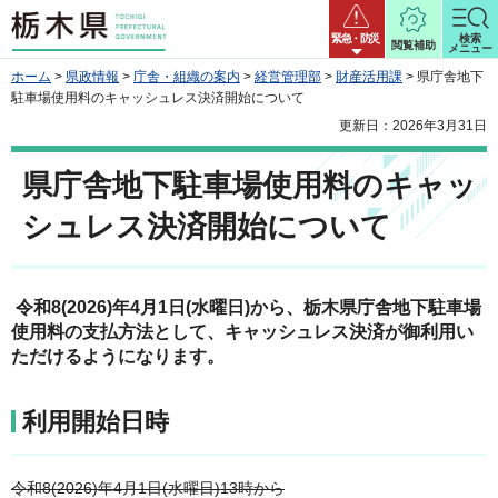
栃木県
緊急・防災
検索
閲覧補助
メニュー
ホーム
>
県政情報
>
庁舎・組織の案内
>
経営管理部
>
財産活用課
> 県庁舎地下
駐車場使用料のキャッシュレス決済開始について
更新日：2026年3月31日
県庁舎地下駐車場使用料のキャッ
シュレス決済開始について
令和8(2026)年4月1日(水曜日)から、栃木県庁舎地下駐車場
使用料の支払方法として、キャッシュレス決済が御利用い
ただけるようになります。
利用開始日時
令和8(2026)年4月1日(水曜日)13時から